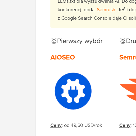
LLMs.txt dla wyszukiwania AI. Do do
konkurencji dodaj
Semrush
. Jeśli d
z Google Search Console daje Ci so
🥇Pierwszy wybór
🥈Dru
AIOSEO
Semr
Ceny
: od 49,60 USD/rok
Ceny
: 