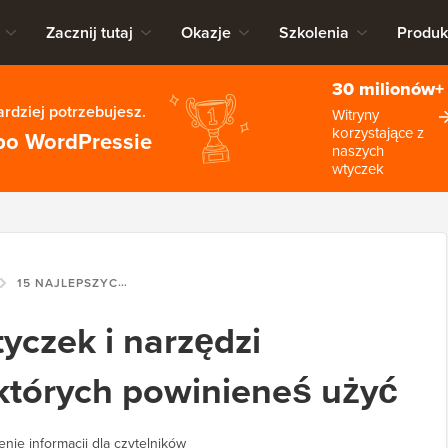
Zacznij tutaj
Okazje
Szkolenia
Produk
30 milionów+
rdziej potrzebujesz.
Witryny
korzystające z
po WordPressie
naszych
wtyczek
15 NAJLEPSZYCH WTYCZEK I NARZĘDZI WORDPRESS SEO, KTÓRYCH POWINIENEŚ UŻYĆ
yczek i narzędzi
których powinieneś użyć
enie informacji dla czytelników