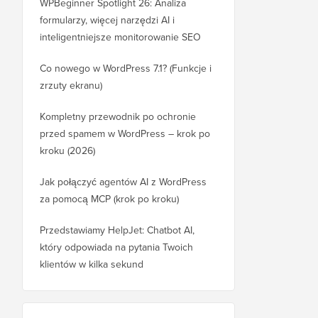
WPBeginner Spotlight 26: Analiza
formularzy, więcej narzędzi AI i
inteligentniejsze monitorowanie SEO
Co nowego w WordPress 7.1? (Funkcje i
zrzuty ekranu)
Kompletny przewodnik po ochronie
przed spamem w WordPress – krok po
kroku (2026)
Jak połączyć agentów AI z WordPress
za pomocą MCP (krok po kroku)
Przedstawiamy HelpJet: Chatbot AI,
który odpowiada na pytania Twoich
klientów w kilka sekund