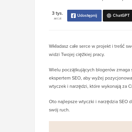
3 tys.
Udostępnij
ChatGPT
AKCJE
Wkładasz całe serce w projekt i treść swo
widzi Twojej ciężkiej pracy.
Wielu początkujących blogerów zmaga s
ekspertem SEO, aby wyżej pozycjonować
wtyczek i narzędzi, które wykonają za C
Oto najlepsze wtyczki i narzędzia SEO 
swój ruch.