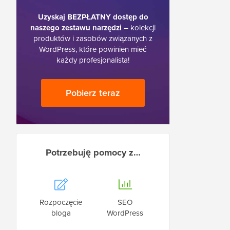
Uzyskaj BEZPŁATNY dostęp do
naszego zestawu narzędzi
– kolekcji
produktów i zasobów związanych z
WordPress, które powinien mieć
każdy profesjonalista!
Pobierz teraz
Potrzebuję pomocy z…
Rozpoczęcie
SEO
bloga
WordPress