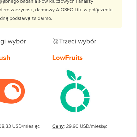
głębnego badania słów kluczowych i analizy
opiero zaczynasz, darmowy AIOSEO Lite w połączeniu
lidną podstawę za darmo.
gi wybór
🥉Trzeci wybór
ush
LowFruits
108,33 USD/miesiąc
Ceny
: 29,90 USD/miesiąc