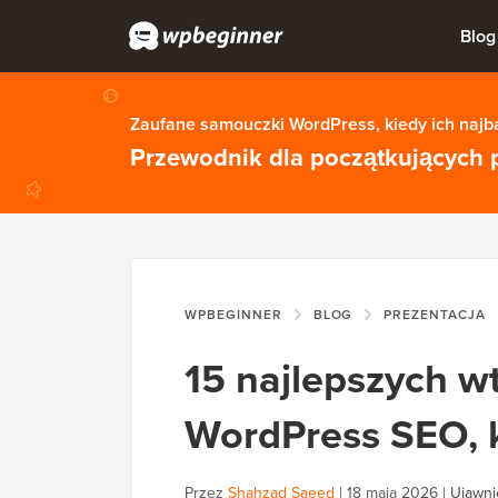
Blog
Zaufane samouczki WordPress, kiedy ich najba
Przewodnik dla początkujących 
WPBEGINNER
BLOG
PREZENTACJA
15 najlepszych wt
WordPress SEO, 
Przez
Shahzad Saeed
|
18 maja 2026
|
Ujawni