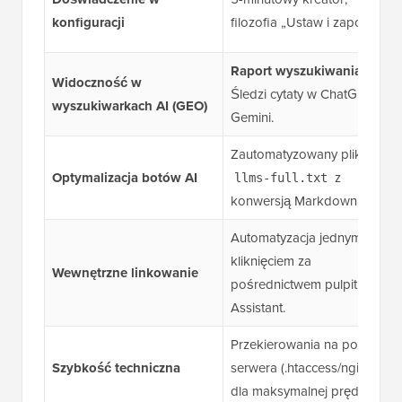
konfiguracji
filozofia „Ustaw i zapomnij”.
Raport wyszukiwania AI:
Widoczność w
Śledzi cytaty w ChatGPT i
wyszukiwarkach AI (GEO)
Gemini.
Zautomatyzowany plik
Optymalizacja botów AI
z
llms-full.txt
konwersją Markdown.
Automatyzacja jednym
kliknięciem za
Wewnętrzne linkowanie
pośrednictwem pulpitu Link
Assistant.
Przekierowania na poziomie
Szybkość techniczna
serwera (.htaccess/nginx)
dla maksymalnej prędkości.