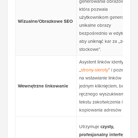
generowania obrazów AI,
która pozwala
użytkownikom generować
Wizualne/Obrazkowe SEO
unikalne obrazy
bezpośrednio w edytorze,
aby uniknąć kar za „zdjęcia
stockowe”.
Asystent linków identyfikuje
„
strony-sieroty
” i pozwala
na wstawianie linków
Wewnętrzne linkowanie
jednym kliknięciem, bez
ręcznego wyszukiwania
tekstu zakotwiczenia lub
kopiowania adresów URL.
Utrzymuje
czysty,
profesjonalny interfejs