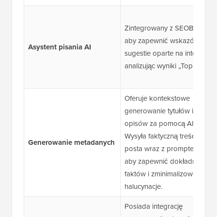
Zintegrowany z SEOBoost,
aby zapewnić wskazówki i
Asystent pisania AI
sugestie oparte na intencji,
analizując wyniki „Top 10”.
Oferuje kontekstowe
generowanie tytułów i
opisów za pomocą AI.
Wysyła faktyczną treść
Generowanie metadanych
posta wraz z promptem,
aby zapewnić dokładność
faktów i zminimalizować
halucynacje.
Posiada integrację