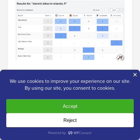
To narzędzie pokazuje, czy ChatGPT lub Gemini
faktycznie cytuje Twoją markę. Odkryłem, co AIOSEO
nazywa „zapytaniami duchami”.
Są to terminy, w których zajmuję #1 miejsce w Google,
ale wyszukiwarki AI całkowicie mnie ignorują.
AIOSEO pomaga mi znaleźć te luki, abym mógł
poprawić moje treści dla platform AI.