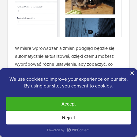
W miarę wprowadzania zmian podgląd będzie się
automatycznie aktualizował, dzięki czemu możesz
wypróbować różne ustawienia, aby zobaczyć, co
najlepiej wygląda w Twojej galerii wideo.
Statystyki mediów społecznościowych
pokazują, że
90% konsumentów ogląda filmy na swoich
urządzeniach mobilnych, a 70% osób odwiedza
YouTube za pomocą smartfona lub tabletu. Mając to
na uwadze, będziesz chciał upewnić się, że galeria
filmów wygląda równie dobrze na urządzeniach
mobilnych, jak i na komputerach stacjonarnych.