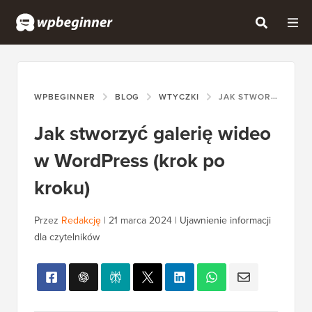
WPBEGINNER
BLOG
WTYCZKI
JAK STWORZYĆ GALERIĘ WIDEO W WORDPRESS (KROK PO KROKU)
Jak stworzyć galerię wideo
w WordPress (krok po
kroku)
Przez
Redakcję
|
21 marca 2024
|
Ujawnienie informacji
dla czytelników