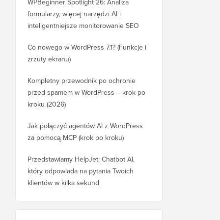
WPBeginner Spotlight 26: Analiza
formularzy, więcej narzędzi AI i
inteligentniejsze monitorowanie SEO
Co nowego w WordPress 7.1? (Funkcje i
zrzuty ekranu)
Kompletny przewodnik po ochronie
przed spamem w WordPress – krok po
kroku (2026)
Jak połączyć agentów AI z WordPress
za pomocą MCP (krok po kroku)
Przedstawiamy HelpJet: Chatbot AI,
który odpowiada na pytania Twoich
klientów w kilka sekund