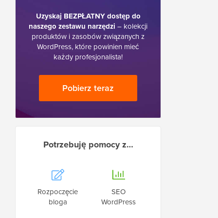
Uzyskaj BEZPŁATNY dostęp do
naszego zestawu narzędzi
– kolekcji
produktów i zasobów związanych z
WordPress, które powinien mieć
każdy profesjonalista!
Pobierz teraz
Potrzebuję pomocy z…
Rozpoczęcie
SEO
bloga
WordPress