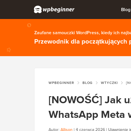
Blog
Zaufane samouczki WordPress, kiedy ich najba
Przewodnik dla początkujących 
WPBEGINNER
BLOG
WTYCZKI
[NOWOŚĆ
[NOWOŚĆ] Jak u
WhatsApp Meta 
Autor:
Allison
|
4 czerwca 2026
|
Ujawnienie i