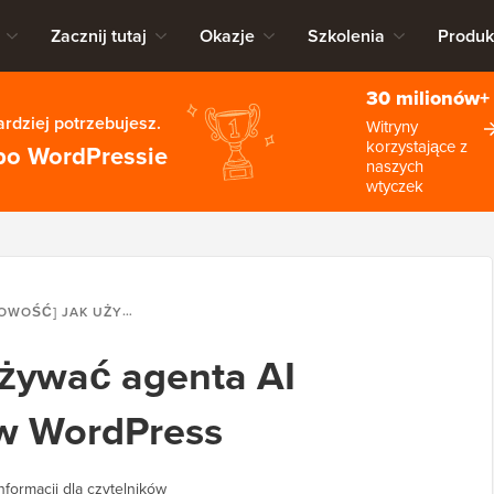
Zacznij tutaj
Okazje
Szkolenia
Produk
30 milionów+
rdziej potrzebujesz.
Witryny
korzystające z
po WordPressie
naszych
wtyczek
] JAK UŻYWAĆ AGENTA AI WHATSAPP META W WORDPRESS
żywać agenta AI
w WordPress
nformacji dla czytelników