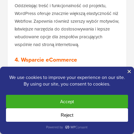
Oddzielając treść i funkcjonalność od projektu,
WordPress oferuje znacznie większą elastyczność niż
Webflow. Zapewnia również szerszy wybór motywów,
łatwiejsze narzędzia do dostosowywania i lepsze
wbudowane opcje dla zespołów pracujących
wspólnie nad stroną internetową.
4. Wsparcie eCommerce
Jeśli chcesz sprzedawać produkty lub usługi online,
wybór odpowiedniej platformy e-commerce ma
ogromne znaczenie. Pomogliśmy wielu
użytkownikom w założeniu ich pierwszych sklepów i
widzieliśmy, jak elastyczność i koszty mogą zrobić
dużą różnicę.
Zobaczmy, jak WordPress i Webflow wypadają w