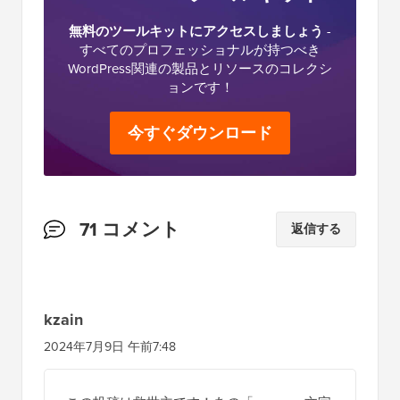
無料のツールキットにアクセスしましょう
-
すべてのプロフェッショナルが持つべき
WordPress関連の製品とリソースのコレクシ
ョンです！
今すぐダウンロード
読
71 コメント
返信する
者
と
の
kzain
イ
2024年7月9日 午前7:48
ン
タ