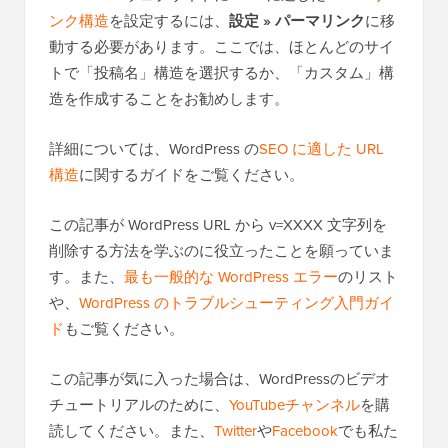
ンク構造
を設定するには、
設定 » パーマリンク
に移
動する必要があります。ここでは、ほとんどのサイ
トで「投稿名」構造を選択するか、「カスタム」構
造を作成することをお勧めします。
詳細については、WordPress の
SEO に適した URL
構造
に関するガイドをご覧ください。
この記事が WordPress URL から v=XXXX 文字列を
削除する方法を学ぶのに役立ったことを願っていま
す。また、
最も一般的な WordPress エラー
のリスト
や、
WordPress のトラブルシューティング入門ガイ
ド
もご覧ください。
この記事が気に入った場合は、WordPressのビデオ
チュートリアルのために、
YouTubeチャンネル
を購
読してください。また、
Twitter
や
Facebook
でも私た