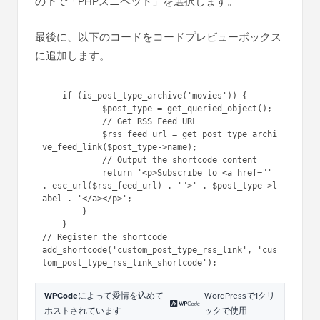
の下で「PHPスニペット」を選択します。
最後に、以下のコードをコードプレビューボックス
に追加します。
    if (is_post_type_archive('movies')) {

            $post_type = get_queried_object();

            // Get RSS Feed URL

            $rss_feed_url = get_post_type_archi
ve_feed_link($post_type->name);

            // Output the shortcode content

            return '<p>Subscribe to <a href="' 
. esc_url($rss_feed_url) . '">' . $post_type->l
abel . '</a></p>';

        }

    }

// Register the shortcode

add_shortcode('custom_post_type_rss_link', 'cus
WPCode
によって愛情を込めて
WordPressで1クリ
ホストされています
ックで使用