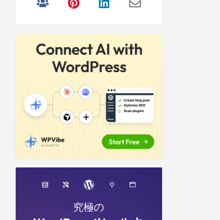
リ
サ
イ
ド
バ
ー
究極の