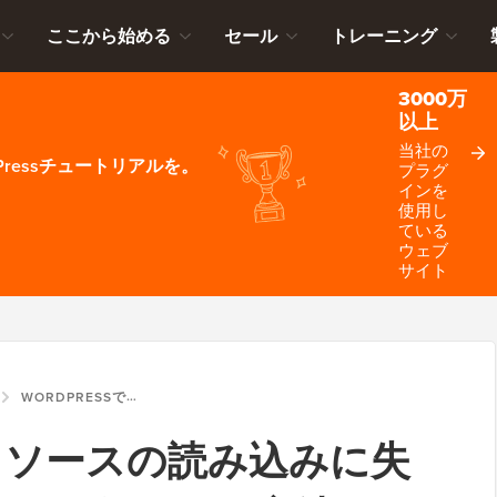
ここから始める
セール
トレーニング
3000万
以上
当社の
ressチュートリアルを。
プラグ
インを
使用し
ている
ウェブ
サイト
WORDPRESSで「リソースの読み込みに失敗しました」エラーを修正する方法
で「リソースの読み込みに失