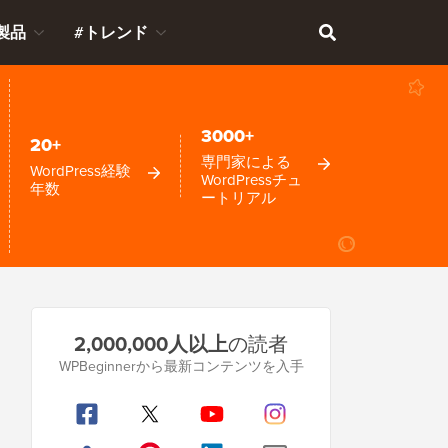
製品
#トレンド
3000+
20+
専門家による
WordPress経験
WordPressチュ
年数
ートリアル
プ
2,000,000人以上
の読者
ラ
WPBeginnerから最新コンテンツを入手
イ
マ