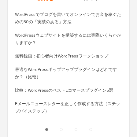
WordPressでブログを書いてオンラインでお金を稼ぐた
WordP
めの30の「実績のある」方法
行する
WordPressウェブサイトを構築するには実際いくらかか
SEOを
りますか？
く移行
無料録画：初心者向けWordPressワークショップ
Blog
に）
最適なWordPressポップアッププラグインはどれです
か？（比較）
Wixか
バイス
比較：WordPressのベストEコマースプラグイン5選
Squa
Eメールニュースレターを正しく作成する方法（ステッ
プバイステップ）
ダウンタ
ーバー