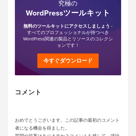
究極の
WordPressツールキット
無料のツールキットにアクセスしましょう
-
すべてのプロフェッショナルが持つべき
WordPress関連の製品とリソースのコレクシ
ョンです！
今すぐダウンロード
読
コメント
者
と
の
おめでとうございます。この記事の最初のコメント
者になる機会を得ました。
イ