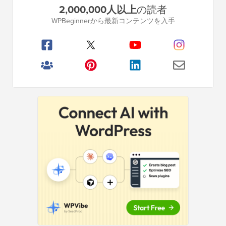
2,000,000人以上
の読者
ラ
WPBeginnerから最新コンテンツを入手
イ
マ
リ
サ
イ
ド
バ
ー