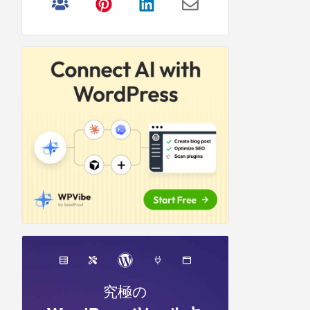
リ
サ
イ
ド
バ
ー
究極の