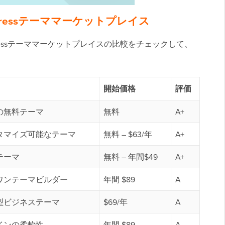
ressテーママーケットプレイス
ressテーママーケットプレイスの比較をチェックして、
開始価格
評価
の無料テーマ
無料
A+
タマイズ可能なテーマ
無料 – $63/年
A+
テーマ
無料 – 年間$49
A+
ワンテーマビルダー
年間 $89
A
型ビジネステーマ
$69/年
A
インの柔軟性
年間 $89
A