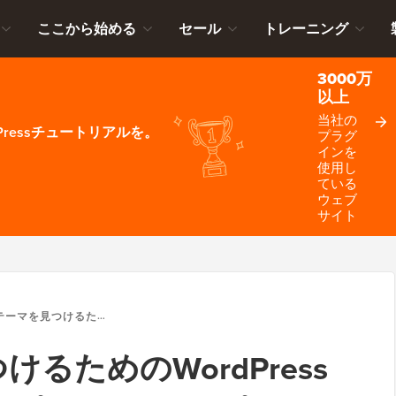
ここから始める
セール
トレーニング
3000万
以上
当社の
ressチュートリアルを。
プラグ
インを
使用し
ている
ウェブ
サイト
けるためのWORDPRESSテーママーケットプレイス トップ6
るためのWordPress