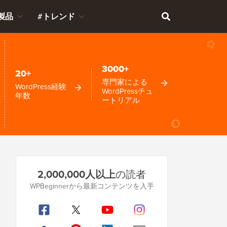
製品
#トレンド
3000+
20+
専門家による
WordPress経験
WordPressチュ
年数
ートリアル
プ
2,000,000人以上
の読者
ラ
WPBeginnerから最新コンテンツを入手
イ
マ