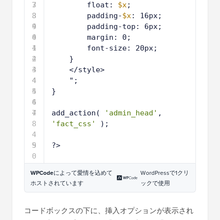
7
3
float: 
$x
;
8
3
padding-
$x
: 16px;
9
4
padding-top: 6px;       
0
4
margin: 0;
1
4
font-size: 20px;
2
4
}
3
4
</style>
4
4
";
5
4
}
6
4
7
4
add_action( 
'admin_head'
, 
8
'fact_css'
);
4
9
5
?>
0
WPCode
によって愛情を込めて
WordPressで1クリ
ホストされています
ックで使用
コードボックスの下に、挿入オプションが表示され