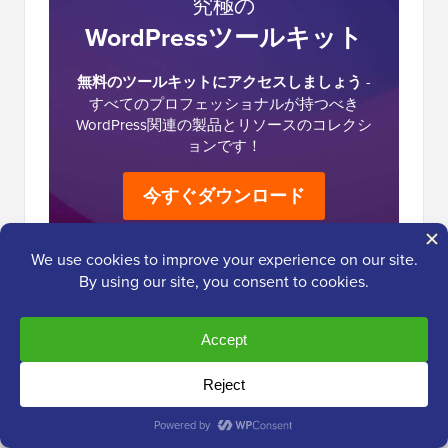
究極の
WordPressツールキット
無料のツールキットにアクセスしましょう
-
すべてのプロフェッショナルが持つべき
WordPress関連の製品とリソースのコレクシ
ョンです！
今すぐダウンロード
読
8件のコメント
返信する
者
と
の
モイヌディン・ワヒード
イ
2024年8月24日 午後12時33分