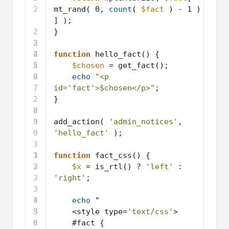
2
mt_rand( 0, 
count
( 
$fact
) - 1 ) 
] );
2
}
3
2
4
2
function
hello_fact() {
5
2
$chosen
= get_fact();
6
2
echo
"<p 
7
id='fact'>$chosen</p>"
;
2
}
8
2
9
3
add_action( 
'admin_notices'
, 
0
'hello_fact'
);
3
1
3
function
fact_css() {
2
3
$x
= is_rtl() ? 
'left'
: 
3
'right'
;
3
4
3
echo
"
5
3
<style type=
'text/css'
>
6
3
#fact {