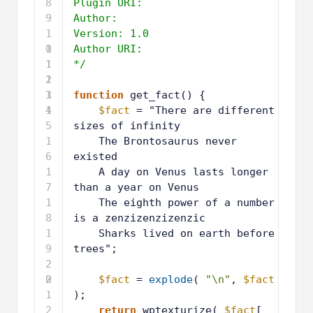
8
Plugin URI: 
9
Author: 
1
Version: 1.0
0
1
Author URI: 
1
1
*/
2
1
3
1
function
get_fact() {
4
1
$fact
= "There are different 
5
sizes of infinity
1
The Brontosaurus never 
6
existed
1
A day on Venus lasts longer 
7
than a year on Venus
1
The eighth power of a number 
8
is a zenzizenzizenzic
1
Sharks lived on earth before 
9
trees";
2
0
2
$fact
= 
explode
( 
"\n"
, 
$fact
1
);
2
return
wptexturize( 
$fact
[ 