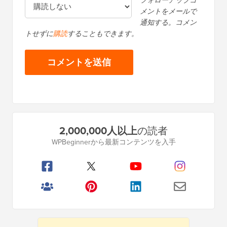
フォローアップコ
メントをメールで
通知する。コメン
トせずに
購読
することもできます。
プ
2,000,000人以上
の読者
ラ
WPBeginnerから最新コンテンツを入手
イ
マ
リ
サ
イ