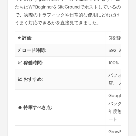
たちはWPBeginnerをSiteGroundでホストしているの
で、実際のトラフィックや日常的な使用にどれだけ
うまく対応できるかを直接見てきました。
⭐ 評価:
5段階中5
⚡ ロード時間:
592 ミリ秒
📈 稼働時間:
100%
パフォーマン
📈 おすすめ:
店、ブロガー
Google C
バックアップ
🔥 特筆すべき点:
年度無料ドメ
ート
GrowBig