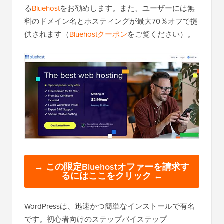
る
Bluehost
をお勧めします。また、ユーザーには無
料のドメイン名とホスティングが最大70％オフで提
供されます（
Bluehostクーポン
をご覧ください）。
→ この限定Bluehostオファーを請求す
るにはここをクリック ←
WordPressは、迅速かつ簡単なインストールで有名
です。初心者向けのステップバイステップ