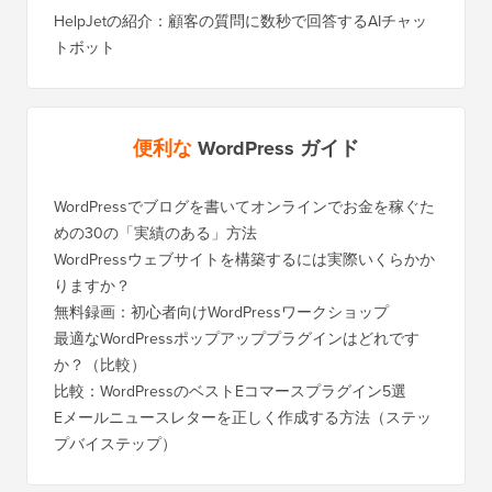
HelpJetの紹介：顧客の質問に数秒で回答するAIチャッ
トボット
便利な
WordPress ガイド
WordPressでブログを書いてオンラインでお金を稼ぐた
WordP
めの30の「実績のある」方法
行する
WordPressウェブサイトを構築するには実際いくらかか
SEOを
りますか？
く移行
無料録画：初心者向けWordPressワークショップ
Blog
に）
最適なWordPressポップアッププラグインはどれです
か？（比較）
Wixか
バイス
比較：WordPressのベストEコマースプラグイン5選