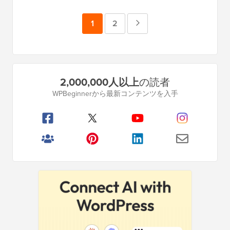
ペ
1
ペ
2
次
ー
ー
の
ジ
ジ
ペ
プ
2,000,000人以上
の読者
ー
ラ
WPBeginnerから最新コンテンツを入手
イ
ジ
マ
リ
サ
イ
ド
バ
ー