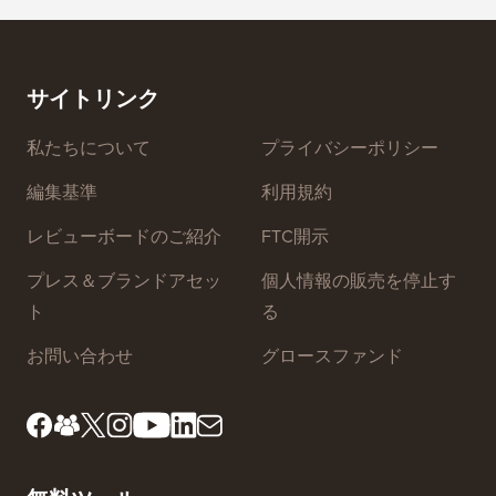
Squa
Eメールニュースレターを正しく作成する方法（ステッ
プバイステップ）
ダウンタ
ーバー
サイトリンク
私たちについて
プライバシーポリシー
編集基準
利用規約
レビューボードのご紹介
FTC開示
プレス＆ブランドアセッ
個人情報の販売を停止す
ト
る