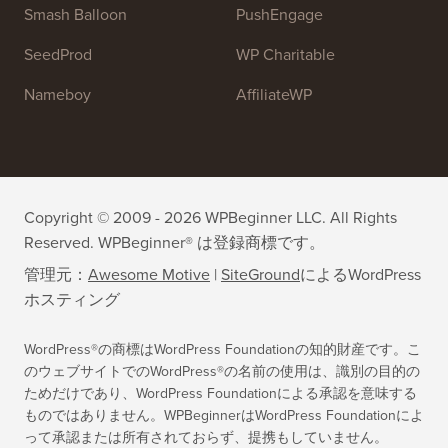
OptinMonster
Duplicator
WPForms
WP Simple Pay
All in One SEO
Easy Digital Downloads
MonsterInsights
SearchWP
WP Mail SMTP
RafflePress
Smash Balloon
PushEngage
SeedProd
WP Charitable
Nameboy
AffiliateWP
Copyright © 2009 - 2026 WPBeginner LLC. All Rights
Reserved. WPBeginner® は登録商標です。