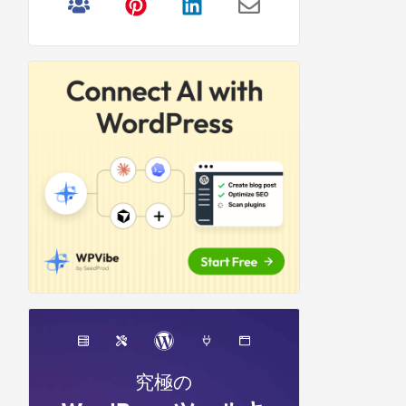
リ
サ
イ
ド
バ
ー
究極の