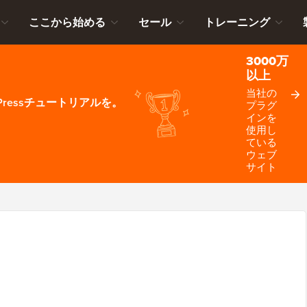
ここから始める
セール
トレーニング
3000万
以上
当社の
ressチュートリアルを。
プラグ
インを
使用し
ている
ウェブ
サイト