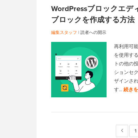
WordPressブロックエデ
ブロックを作成する方法
編集スタッフ
|
読者への開示
再利用可
を使用す
トの他の
ションセ
ザインさ
す…
続きを
前
1