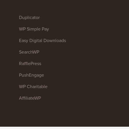
Duplicator
WP Simple Pay
Easy Digital Downloads
SearchWP
RafflePress
PushEngage
WP Charitable
AffiliateWP