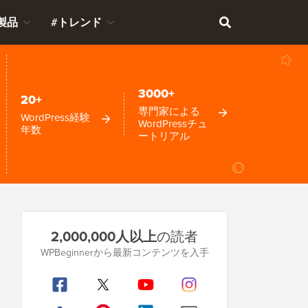
製品
#トレンド
3000+
20+
専門家による
WordPress経験
WordPressチュ
年数
ートリアル
プ
2,000,000人以上
の読者
ラ
WPBeginnerから最新コンテンツを入手
イ
マ