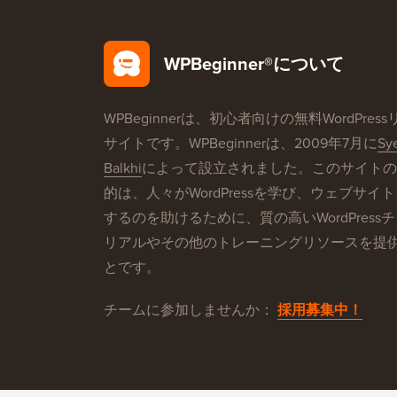
WPBeginner®について
WPBeginnerは、初心者向けの無料WordPres
サイトです。WPBeginnerは、2009年7月に
Sy
Balkhi
によって設立されました。このサイトの
的は、人々がWordPressを学び、ウェブサイ
するのを助けるために、質の高いWordPress
リアルやその他のトレーニングリソースを提
とです。
チームに参加しませんか：
採用募集中！