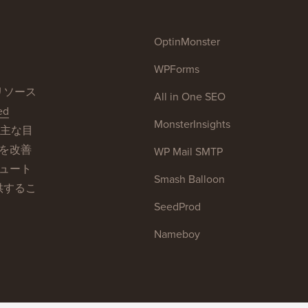
OptinMonster
WPForms
sリソース
All in One SEO
ed
MonsterInsights
主な目
トを改善
WP Mail SMTP
チュート
Smash Balloon
供するこ
SeedProd
Nameboy