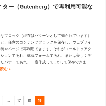
ィター（Gutenberg）で再利用可能な
能なブロック（現在はパターンとして知られています）
ると、任意のコンテンツブロックを保存し、ウェブサイ
投稿やページで再利用できます。それがコールトゥアク
クションであれ、購読フォームであれ、または美しくデ
れたバナーであれ、一度作成して…として保存できま
読む »
ペ
中
…
ペ
17
ペ
18
ペ
19