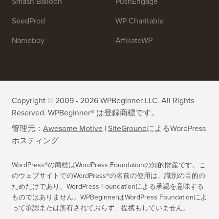
Smash Balloon
PushEngage
SeedProd
WP Charitable
Nameboy
AffiliateWP
Copyright © 2009 - 2026 WPBeginner LLC. All Rights
Reserved. WPBeginner® は登録商標です。
管理元：
Awesome Motive
|
SiteGround
による
WordPress
ホスティング
WordPress®の商標はWordPress Foundationの知的財産です。こ
のウェブサイトでのWordPress®の名前の使用は、識別の目的の
ためだけであり、WordPress Foundationによる承認を意味する
ものではありません。WPBeginnerはWordPress Foundationによ
って承認または所有されておらず、提携もしていません。