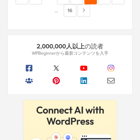
間
の
ー
ー
ー
ー
ー
ー
ペ
16
次
中
…
ペ
間
ペ
ジ
ジ
ジ
ジ
ジ
ジ
ー
の
ー
ペ
ジ
ー
ジ
ペ
ー
プ
は
ジ
2,000,000人以上
の読者
ジ
ー
省
ラ
は
WPBeginnerから最新コンテンツを入手
略
イ
ジ
省
マ
略
リ
サ
イ
ド
バ
ー