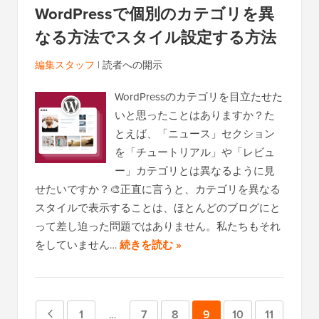
WordPressで個別のカテゴリを異
なる方法でスタイル設定する方法
編集スタッフ
|
読者への開示
WordPressのカテゴリを目立たせた
いと思ったことはありますか？た
とえば、「ニュース」セクション
を「チュートリアル」や「レビュ
ー」カテゴリとは異なるように見
せたいですか？🎨正直に言うと、カテゴリを異なる
スタイルで表示することは、ほとんどのブログにと
って差し迫った問題ではありません。私たちもそれ
をしていません…
続きを読む »
前
ペ
1
ペ
7
ペ
8
ペ
9
ペ
10
ペ
11
中
…