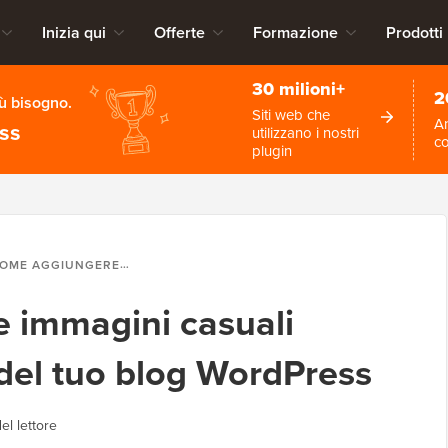
Inizia qui
Offerte
Formazione
Prodotti
30 milioni+
2
iù bisogno.
Siti web che
An
ess
utilizzano i nostri
c
plugin
AGGIUNGERE IMMAGINI CASUALI NELL'INTESTAZIONE DEL TUO BLOG WORDPRESS
 immagini casuali
 del tuo blog WordPress
el lettore