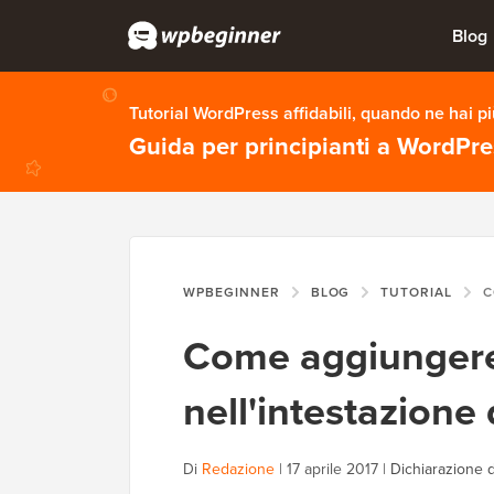
Blog
Tutorial WordPress affidabili, quando ne hai p
Guida per principianti a WordPr
WPBEGINNER
BLOG
TUTORIAL
COME 
Come aggiungere
nell'intestazione
Di
Redazione
|
17 aprile 2017
|
Dichiarazione d