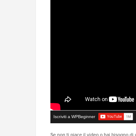
Iscriviti a WPBeginner
Se non ti piace il video o hai bisogno di u