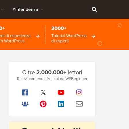
#InTendenza
0+
3000+
ni di esperienza
Tutorial WordPress
on WordPress
di esperti
Barra
Oltre
2.000.000+
lettori
laterale
Ricevi contenuti freschi da WPBeginner
principale