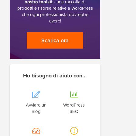
nostro toolkit
- una raccolta di
prodotti e risorse relative a WordPress
che ogni professionista dovrebbe
avere!
Scarica ora
Ho bisogno di aiuto con...
Avviare un
WordPress
Blog
SEO