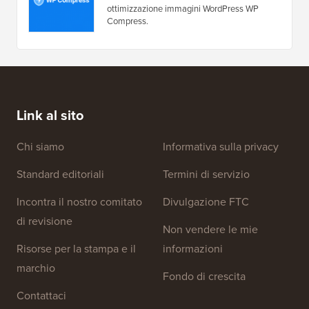
ottimizzazione immagini WordPress WP
Compress.
Link al sito
Chi siamo
Informativa sulla privacy
Standard editoriali
Termini di servizio
Incontra il nostro comitato
Divulgazione FTC
di revisione
Non vendere le mie
Risorse per la stampa e il
informazioni
marchio
Fondo di crescita
Contattaci