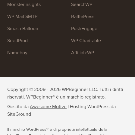
MonsterInsights
SearchWP
WP Mail SMTP
RafflePress
Smash Balloon
PushEngage
SeedProd
WP Charitable
Nameboy
AffiliateWP
Copyright © 2009 - 2026 WPBeginner LLC. Tutti i diritti
riservati. WPBeginner® è un marchio registrato.
Gestito da
Awesome Motive
|
Hosting WordPress
da
SiteGround
Il marchio WordPress® è di proprietà intellettuale della