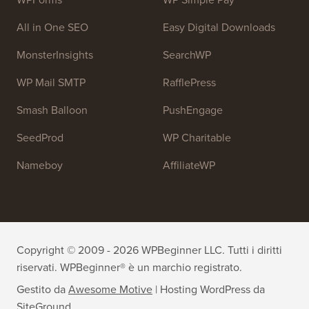
All in One SEO
Easy Digital Downloads
MonsterInsights
SearchWP
WP Mail SMTP
RafflePress
Smash Balloon
PushEngage
SeedProd
WP Charitable
Nameboy
AffiliateWP
Copyright © 2009 - 2026 WPBeginner LLC. Tutti i diritti
riservati. WPBeginner® è un marchio registrato.
Gestito da
Awesome Motive
|
Hosting WordPress
da
SiteGround