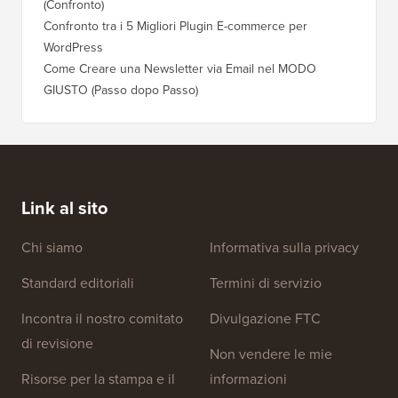
(Confronto)
Confronto tra i 5 Migliori Plugin E-commerce per
WordPress
Come Creare una Newsletter via Email nel MODO
GIUSTO (Passo dopo Passo)
Link al sito
Chi siamo
Informativa sulla privacy
Standard editoriali
Termini di servizio
Incontra il nostro comitato
Divulgazione FTC
di revisione
Non vendere le mie
Risorse per la stampa e il
informazioni