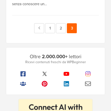
senza conoscere un…
Pagina
Pagina
1
Pagina
2
Pagina
3
precedente
Barra
Oltre
2.000.000+
lettori
laterale
Ricevi contenuti freschi da WPBeginner
principale