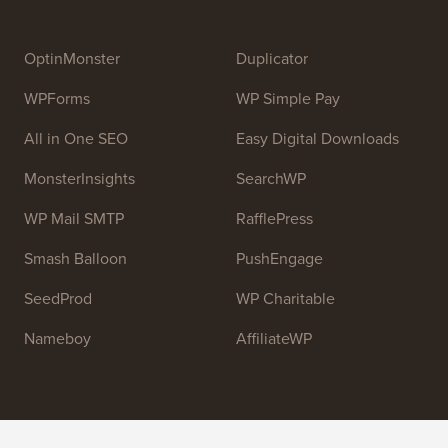
OptinMonster
Duplicator
WPForms
WP Simple Pay
All in One SEO
Easy Digital Downloads
MonsterInsights
SearchWP
WP Mail SMTP
RafflePress
Smash Balloon
PushEngage
SeedProd
WP Charitable
Nameboy
AffiliateWP