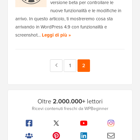
versione beta per controllare le
nuove funzionalità e le modifiche in
arrivo. In questo articolo, ti mostreremo cosa sta
arrivando in WordPress 4.9 con funzionalità e
screenshot…
Leggi di più »
Pagina
Pagina
1
Pagina
2
precedente
Barra
Oltre
2.000.000+
lettori
laterale
Ricevi contenuti freschi da WPBeginner
principale