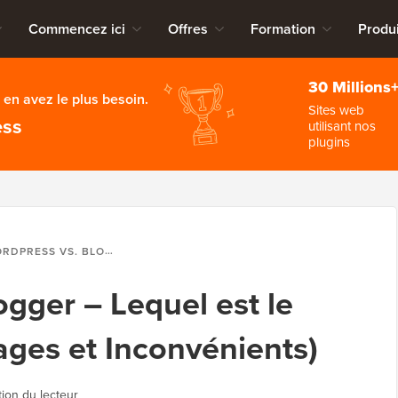
Commencez ici
Offres
Formation
Produi
30 Millions
en avez le plus besoin.
Sites web
ess
utilisant nos
plugins
VS. BLOGGER – LEQUEL EST LE MEILLEUR ? (AVANTAGES ET INCONVÉNIENTS)
gger – Lequel est le
ages et Inconvénients)
tion du lecteur