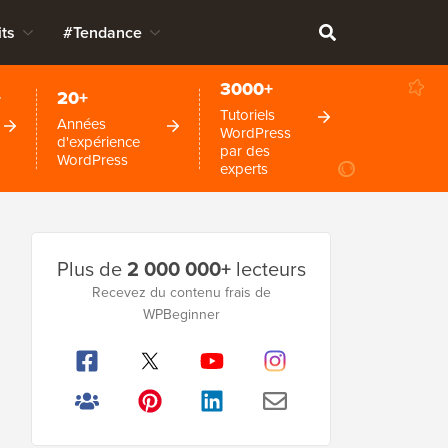
ts
#Tendance
3000+
+
20+
Tutoriels
Années
WordPress
d'expérience
par des
WordPress
experts
Barre
Plus de
2 000 000+
lecteurs
latérale
Recevez du contenu frais de
principale
WPBeginner