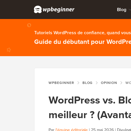
Blog
Tutoriels WordPress de confiance, quand vous 
Guide du débutant pour WordPr
WPBEGINNER
BLOG
OPINION
WORDPRESS 
WordPress vs. Blo
meilleur ? (Avant
Par
l'équipe éditoriale
|
25 mai 2026
|
Divulga