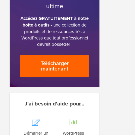
ultime
Accédez GRATUITEMENT à notre
boîte à outils
- une collection de
produits et de ressources liés à
WordPress que tout professionnel
devrait posséder !
Télécharger
maintenant
J'ai besoin d'aide pour…
Démarrer un
WordPress