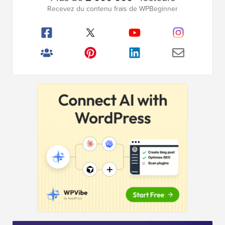
latérale
Recevez du contenu frais de WPBeginner
principale