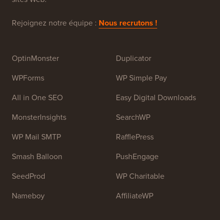
juillet 2009 par
Syed Balkhi
. L'objectif principal de ce
site est de fournir des tutoriels WordPress de haute
qualité et d'autres ressources de formation pour aider
les gens à apprendre WordPress et à améliorer leurs
sites Web.
Rejoignez notre équipe :
Nous recrutons !
OptinMonster
Duplicator
WPForms
WP Simple Pay
All in One SEO
Easy Digital Downloads
MonsterInsights
SearchWP