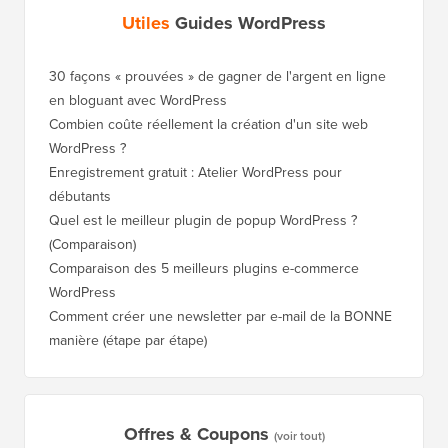
Utiles
Guides WordPress
30 façons « prouvées » de gagner de l'argent en ligne
Comment
en bloguant avec WordPress
WordPre
Combien coûte réellement la création d'un site web
Comment
WordPress ?
nouveau
Enregistrement gratuit : Atelier WordPress pour
Comment
débutants
de clas
Quel est le meilleur plugin de popup WordPress ?
Comment
(Comparaison)
(étape p
Comparaison des 5 meilleurs plugins e-commerce
Comment
WordPress
WordPr
Comment créer une newsletter par e-mail de la BONNE
Comment
manière (étape par étape)
héberge