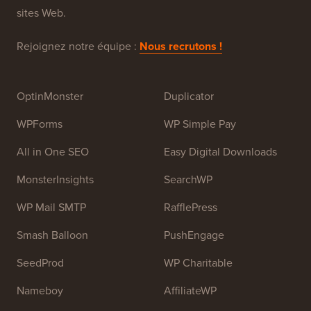
gratuit pour les débutants. WPBeginner a été fondé en
juillet 2009 par
Syed Balkhi
. L'objectif principal de ce
site est de fournir des tutoriels WordPress de haute
qualité et d'autres ressources de formation pour aider
les gens à apprendre WordPress et à améliorer leurs
sites Web.
Rejoignez notre équipe :
Nous recrutons !
OptinMonster
Duplicator
WPForms
WP Simple Pay
All in One SEO
Easy Digital Downloads
MonsterInsights
SearchWP