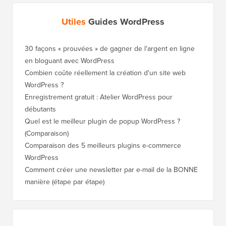
Utiles
Guides WordPress
30 façons « prouvées » de gagner de l'argent en ligne
Comment
en bloguant avec WordPress
WordPre
Combien coûte réellement la création d'un site web
Comment
WordPress ?
nouveau
Enregistrement gratuit : Atelier WordPress pour
Comment
débutants
de clas
Quel est le meilleur plugin de popup WordPress ?
Comment
(Comparaison)
(étape p
Comparaison des 5 meilleurs plugins e-commerce
Comment
WordPress
WordPr
Comment créer une newsletter par e-mail de la BONNE
Comment