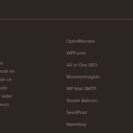
OptinMonster
WPForms
ss
All in One SEO
ondé en
MonsterInsights
l de ce
aute
WP Mail SMTP
 aider
Smash Balloon
leurs
SeedProd
Nameboy