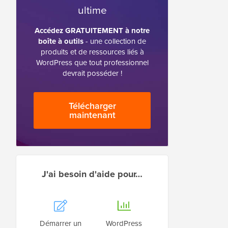
ultime
Accédez GRATUITEMENT à notre
boîte à outils
- une collection de
produits et de ressources liés à
WordPress que tout professionnel
devrait posséder !
Télécharger
maintenant
J'ai besoin d'aide pour…
Démarrer un
WordPress