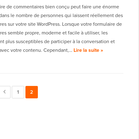
ire de commentaires bien conçu peut faire une énorme
 dans le nombre de personnes qui laissent réellement des
es sur votre site WordPress. Lorsque votre formulaire de
s semble propre, moderne et facile à utiliser, les
ont plus susceptibles de participer à la conversation et
r avec votre contenu. Cependant,…
Lire la suite »
Page
Page
1
Page
2
précédente