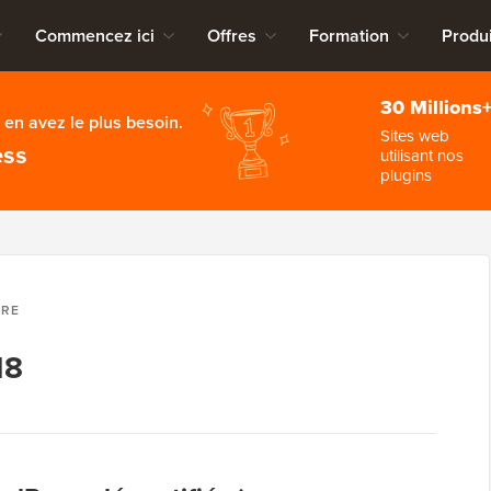
Commencez ici
Offres
Formation
Produi
30 Millions
en avez le plus besoin.
Sites web
ess
utilisant nos
plugins
BRE
18