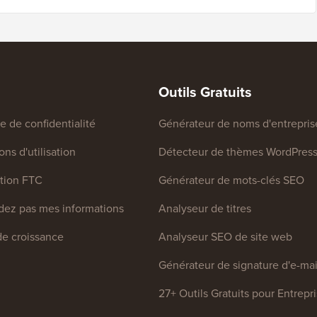
Outils Gratuits
ue de confidentialité
Générateur de noms d'entrepris
ns d'utilisation
Détecteur de thèmes WordPres
tion FTC
Générateur de mots-clés SEO
ez pas mes informations
Analyseur de titres
e croissance
Analyseur SEO de site web
Générateur de signature d'e-mai
27+ Outils Gratuits pour Entrepr