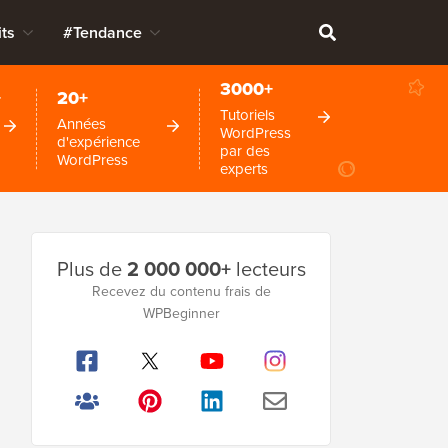
ts
#Tendance
3000+
+
20+
Tutoriels
Années
WordPress
d'expérience
par des
WordPress
experts
Barre
Plus de
2 000 000+
lecteurs
latérale
Recevez du contenu frais de
WPBeginner
principale