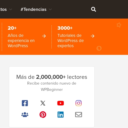
tos
#Tendencias
20+
3000+
Años de
Tutoriales de
experiencia en
WordPress de
WordPress
expertos
Barra
Más de
2,000,000+
lectores
lateral
Recibe contenido nuevo de
WPBeginner
principal