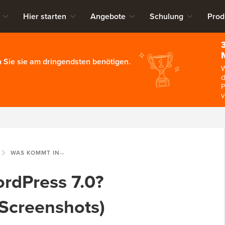
Hier starten
Angebote
Schulung
Prod
 Sie sie am dringendsten benötigen.
W
d
P
v
WAS KOMMT IN WORDPRESS 7.0? (FUNKTIONEN UND SCREENSHOTS)
rdPress 7.0?
Screenshots)