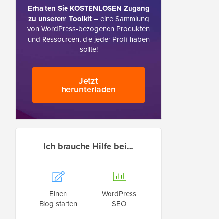
Erhalten Sie KOSTENLOSEN Zugang
zu unserem Toolkit
– eine Sammlung
von WordPress-bezogenen Produkten
und Ressourcen, die jeder Profi haben
sollte!
Jetzt
herunterladen
Ich brauche Hilfe bei…
Einen
WordPress
Blog starten
SEO