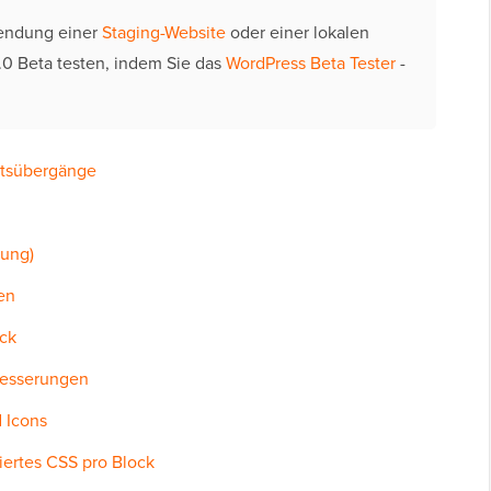
wendung einer
Staging-Website
oder einer lokalen
.0 Beta testen, indem Sie das
WordPress Beta Tester
-
htsübergänge
lung)
en
ck
besserungen
 Icons
iertes CSS pro Block