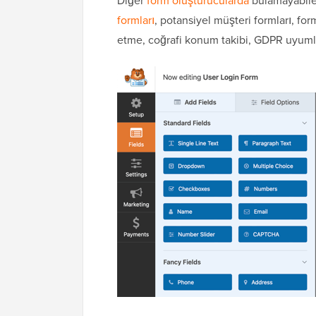
Diğer
form oluşturucularda
bulamayabilec
formları
, potansiyel müşteri formları, form
etme, coğrafi konum takibi, GDPR uyumlu 