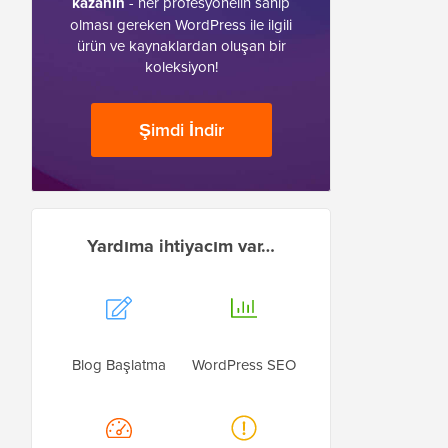
kazanın
- her profesyonelin sahip
olması gereken WordPress ile ilgili
ürün ve kaynaklardan oluşan bir
koleksiyon!
Şimdi İndir
Yardıma ihtiyacım var…
Blog Başlatma
WordPress SEO