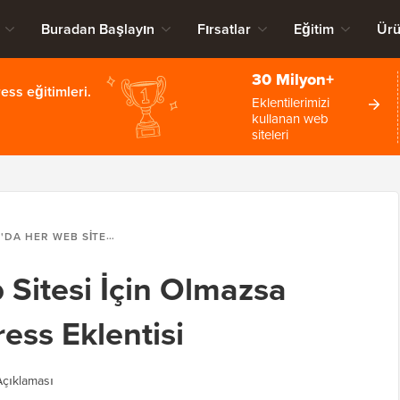
Buradan Başlayın
Fırsatlar
Eğitim
Ürü
30 Milyon+
ss eğitimleri.
Eklentilerimizi
kullanan web
siteleri
EB SITESI İÇIN OLMAZSA OLMAZ 24 WORDPRESS EKLENTISI
Sitesi İçin Olmazsa
ss Eklentisi
çıklaması