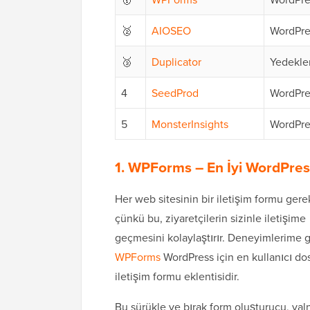
🥈
AIOSEO
WordPre
🥉
Duplicator
Yedekle
4
SeedProd
WordPre
5
MonsterInsights
WordPre
1. WPForms
– En İyi WordPres
Her web sitesinin bir iletişim formu gerek
çünkü bu, ziyaretçilerin sizinle iletişime
geçmesini kolaylaştırır. Deneyimlerime g
WPForms
WordPress için en kullanıcı do
iletişim formu eklentisidir.
Bu sürükle ve bırak form oluşturucu, yal