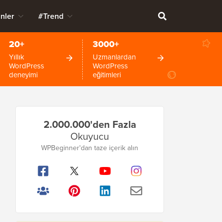
nler
#Trend
20+
3000+
Yıllık
Uzmanlardan
WordPress
WordPress
deneyimi
eğitimleri
Birincil
2.000.000'den Fazla
Kenar
Okuyucu
Çubuğu
WPBeginner'dan taze içerik alın