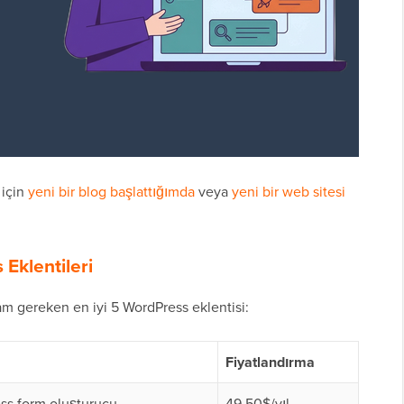
 için
yeni bir blog başlattığımda
veya
yeni bir web sitesi
 Eklentileri
mam gereken en iyi 5 WordPress eklentisi:
Fiyatlandırma
ss form oluşturucu
49.50$/yıl