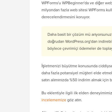
WPForms'u WPBeginner'da ve diğer web 
milyondan fazla web sitesi WPForms kullan
derecelendirmesini koruyor.
Daha basit bir çözüm mü arıyorsunu
doğrudan WordPress.org'dan indirebilir
böylece çevrimiçi ödemeler de toplaya
İşletmenizi büyütme konusunda ciddiyse
daha fazla potansiyel müşteri elde etmek 
satın alımınızda %50 indirim almak için 
Bu eklentiyle ilgili ilk elden deneyimimi
incelememize
göz atın.