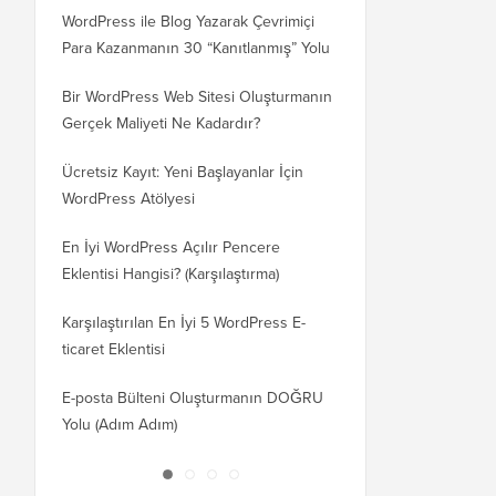
WordPress ile Blog Yazarak Çevrimiçi
Blogunuzu WordPress
Para Kazanmanın 30 “Kanıtlanmış” Yolu
WordPress.org'a Nasıl 
Bir WordPress Web Sitesi Oluşturmanın
SEO Kaybetmeden Word
Gerçek Maliyeti Ne Kadardır?
Etki Alanına Nasıl Doğr
Ücretsiz Kayıt: Yeni Başlayanlar İçin
Blogger'dan WordPress'
WordPress Atölyesi
Kaybetmeden Geçiş Nas
En İyi WordPress Açılır Pencere
Wix'ten WordPress'e D
Eklentisi Hangisi? (Karşılaştırma)
Nasıl Geçilir (Adım Adı
Karşılaştırılan En İyi 5 WordPress E-
Squarespace'ten WordP
ticaret Eklentisi
Doğru Taşınır
E-posta Bülteni Oluşturmanın DOĞRU
WordPress'i Kesintisiz 
Yolu (Adım Adım)
Barındırma veya Sunuc
Taşırsınız?