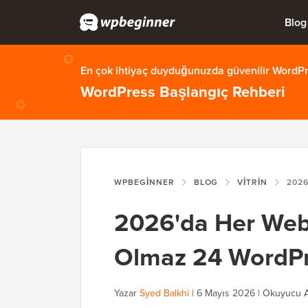
Blog
En çok ihtiyaç duyduğunuzda güvenilir WordPre
WordPress Başlangıç Rehberi
WPBEGINNER
BLOG
VITRIN
2026'DA HER W
2026'da Her Web 
Olmaz 24 WordPre
Yazar
Syed Balkhi
|
6 Mayıs 2026
|
Okuyucu A