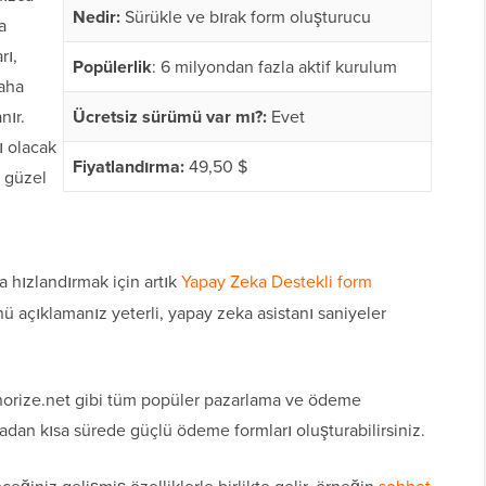
Nedir:
Sürükle ve bırak form oluşturucu
a
rı,
Popülerlik
: 6 milyondan fazla aktif kurulum
daha
nır.
Ücretsiz sürümü var mı?:
Evet
ı olacak
Fiyatlandırma:
49,50 $
 güzel
hızlandırmak için artık
Yapay Zeka Destekli form
nü açıklamanız yeterli, yapay zeka asistanı saniyeler
horize.net gibi tüm popüler pazarlama ve ödeme
ikadan kısa sürede güçlü ödeme formları oluşturabilirsiniz.