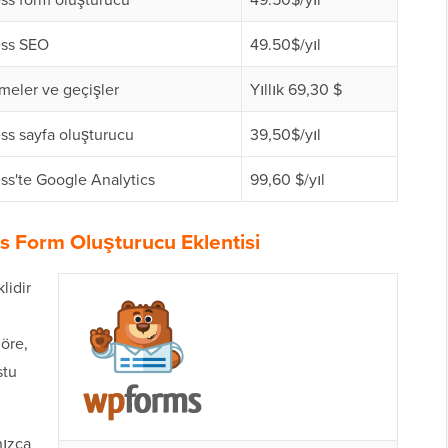
ss SEO
49.50$/yıl
meler ve geçişler
Yıllık 69,30 $
ss sayfa oluşturucu
39,50$/yıl
ss'te Google Analytics
99,60 $/yıl
s Form Oluşturucu Eklentisi
lidir
öre,
stu
nızca