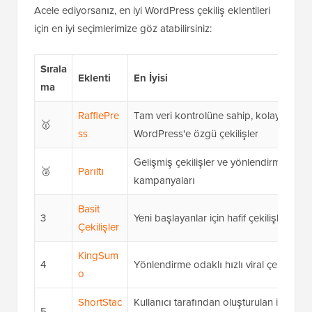
Acele ediyorsanız, en iyi WordPress çekiliş eklentileri
için en iyi seçimlerimize göz atabilirsiniz:
Sırala
Eklenti
En İyisi
ma
RafflePre
Tam veri kontrolüne sahip, kolay,
🥇
ss
WordPress'e özgü çekilişler
Gelişmiş çekilişler ve yönlendirme
🥈
Parıltı
kampanyaları
Basit
3
Yeni başlayanlar için hafif çekilişler
Çekilişler
KingSum
4
Yönlendirme odaklı hızlı viral çekilişler
o
ShortStac
Kullanıcı tarafından oluşturulan içerik v
5