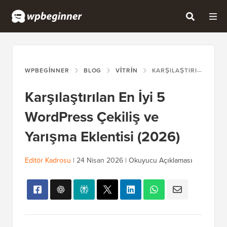
WPBEGINNER
BLOG
VITRIN
KARŞILAŞTIRILAN EN İYI 5 WORDPRESS ÇEKILIŞ VE YARIŞMA EKLENTISI (2026)
Karşılaştırılan En İyi 5
WordPress Çekiliş ve
Yarışma Eklentisi (2026)
Editör Kadrosu
|
24 Nisan 2026
|
Okuyucu Açıklaması