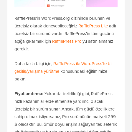
RafflePress'in WordPress.org dizininde bulunan ve
ücretsiz olarak deneyebileceğiniz
RafflePress Lite
adlı
ücretsiz bir sürümü vardır. RafflePress'in tüm gücünü
açığa çıkarmak için
RafflePress Pro
'yu satın almanız
gerekir.
Daha fazla bilgi için,
RafflePress ile WordPress'te bir
çekiliş/yarışma yürütme
konusundaki eğitimimize
bakın.
Fiyatlandırma:
Yukarıda belirtildiği gibi, RafflePress
hızlı kazanımlar elde etmenize yardımcı olacak
ücretsiz bir sürüm sunar. Ancak, tüm güçlü özelliklere
sahip olmak istiyorsanız, Pro sürümünün maliyeti 299
$ olacaktır. Bu, ömür boyu erişim sağlayan tek seferlik
bir ödemedir ve bu da onu piyasadaki diğer çekiliş