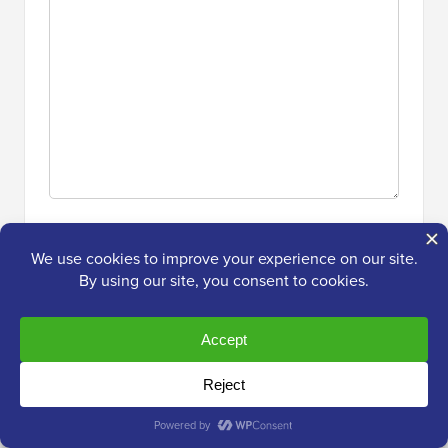
Takip eden yorumlardan
e-posta ile beni
haberdar et. Yorum
yapmadan da
abone olabilirsiniz
.