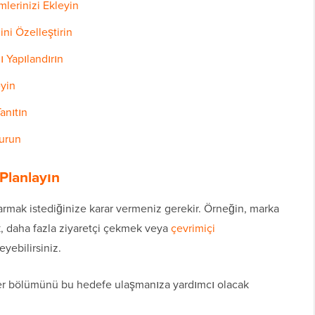
lerinizi Ekleyin
ni Özelleştirin
ı Yapılandırın
eyin
anıtın
yurun
Planlayın
armak istediğinize karar vermeniz gerekir. Örneğin, marka
tmak, daha fazla ziyaretçi çekmek veya
çevrimiçi
yebilirsiniz.
her bölümünü bu hedefe ulaşmanıza yardımcı olacak