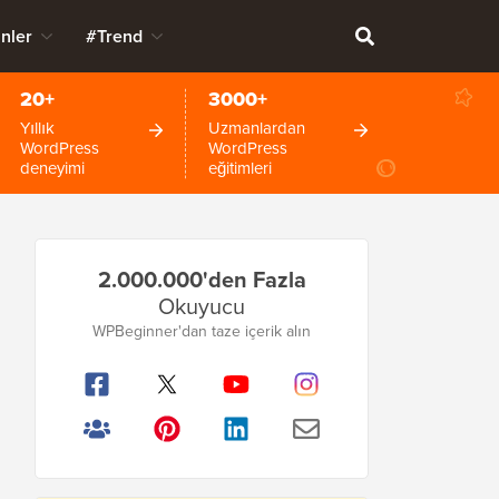
nler
#Trend
20+
3000+
Yıllık
Uzmanlardan
WordPress
WordPress
deneyimi
eğitimleri
Birincil
2.000.000'den Fazla
Kenar
Okuyucu
Çubuğu
WPBeginner'dan taze içerik alın