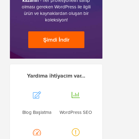
kazanın
- her profesyonelin sahip
olması gereken WordPress ile ilgili
ürün ve kaynaklardan oluşan bir
koleksiyon!
Şimdi İndir
Yardıma ihtiyacım var…
Blog Başlatma
WordPress SEO