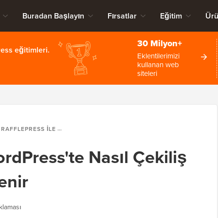
Buradan Başlayın
Fırsatlar
Eğitim
Ürü
30 Milyon+
ss eğitimleri.
Eklentilerimizi
kullanan web
siteleri
RAFFLEPRESS ILE WORDPRESS'TE NASIL ÇEKILIŞ / YARIŞMA DÜZENLENIR
ordPress'te Nasıl Çekiliş
enir
ıklaması