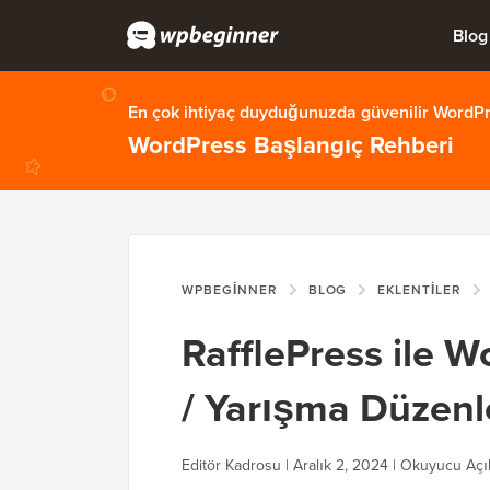
Blog
En çok ihtiyaç duyduğunuzda güvenilir WordPre
WordPress Başlangıç Rehberi
WPBEGINNER
BLOG
EKLENTILER
RafflePress ile W
/ Yarışma Düzenl
Editör Kadrosu | Aralık 2, 2024 | Okuyucu Aç