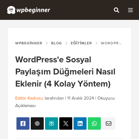
WPBEGINNER
BLOG
EĞITIMLER
WORDPRESS'E SOSYAL PAYLAŞIM DÜĞMELERI NASIL EKLENIR (4 KOLAY YÖNTEM)
WordPress'e Sosyal
Paylaşım Düğmeleri Nasıl
Eklenir (4 Kolay Yöntem)
Editör Kadrosu
tarafından |
11 Aralık 2024
|
Okuyucu
Açıklaması