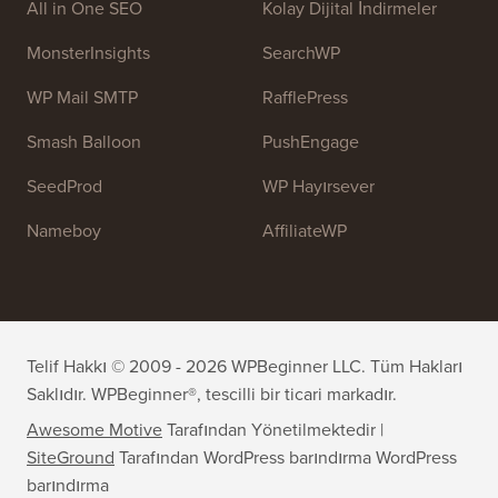
All in One SEO
Kolay Dijital İndirmeler
MonsterInsights
SearchWP
WP Mail SMTP
RafflePress
Smash Balloon
PushEngage
SeedProd
WP Hayırsever
Nameboy
AffiliateWP
Telif Hakkı © 2009 - 2026 WPBeginner LLC. Tüm Hakları
Saklıdır. WPBeginner®, tescilli bir ticari markadır.
Awesome Motive
Tarafından Yönetilmektedir |
SiteGround
Tarafından WordPress barındırma
WordPress
barındırma