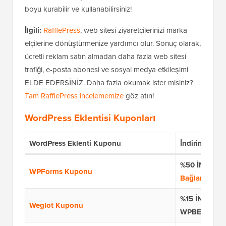
boyu kurabilir ve kullanabilirsiniz!
İlgili:
RafflePress
, web sitesi ziyaretçilerinizi marka
elçilerine dönüştürmenize yardımcı olur. Sonuç olarak,
ücretli reklam satın almadan daha fazla web sitesi
trafiği, e-posta abonesi ve sosyal medya etkileşimi
ELDE EDERSİNİZ. Daha fazla okumak ister misiniz?
Tam RafflePress incelememize
göz atın!
WordPress Eklentisi Kuponları
WordPress Eklenti Kuponu
İndirim ve 
%50 İNDİRİ
WPForms Kuponu
Bağlantısı
%15 İNDİRİM
Weglot Kuponu
WPBEG19