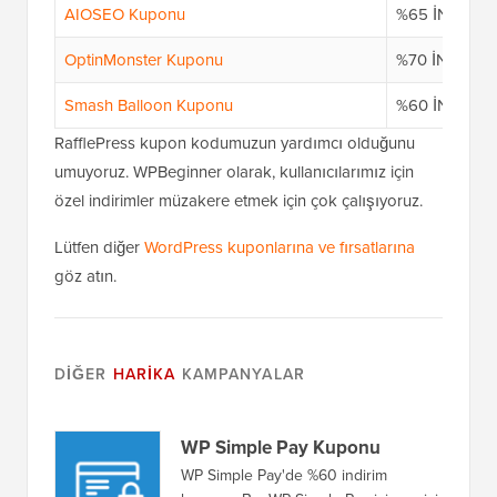
AIOSEO Kuponu
%65 İNDİRİ
OptinMonster Kuponu
%70 İNDİRİM
Smash Balloon Kuponu
%60 İNDİRİM
RafflePress kupon kodumuzun yardımcı olduğunu
umuyoruz. WPBeginner olarak, kullanıcılarımız için
özel indirimler müzakere etmek için çok çalışıyoruz.
Lütfen diğer
WordPress kuponlarına ve fırsatlarına
göz atın.
DIĞER
HARIKA
KAMPANYALAR
WP Simple Pay Kuponu
WP Simple Pay'de %60 indirim