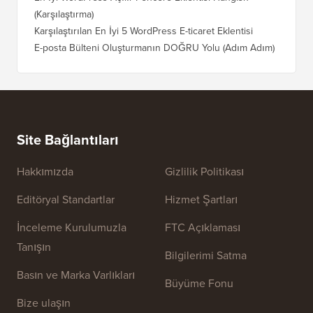
(Karşılaştırma)
Karşılaştırılan En İyi 5 WordPress E-ticaret Eklentisi
E-posta Bülteni Oluşturmanın DOĞRU Yolu (Adım Adım)
Site Bağlantıları
Hakkımızda
Gizlilik Politikası
Editöryal Standartlar
Hizmet Şartları
İnceleme Kurulumuzla
FTC Açıklaması
Tanışın
Bilgilerimi Satma
Basın ve Marka Varlıkları
Büyüme Fonu
Bize ulaşın