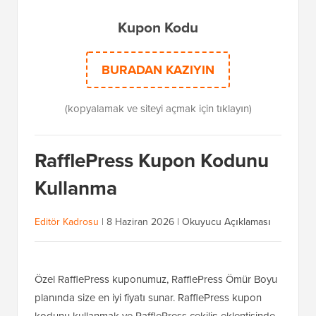
Kupon Kodu
BURADAN KAZIYIN
(kopyalamak ve siteyi açmak için tıklayın)
RafflePress Kupon Kodunu
Kullanma
Editör Kadrosu
|
8 Haziran 2026
|
Okuyucu Açıklaması
Özel RafflePress kuponumuz, RafflePress Ömür Boyu
planında size en iyi fiyatı sunar. RafflePress kupon
kodunu kullanmak ve RafflePress çekiliş eklentisinde