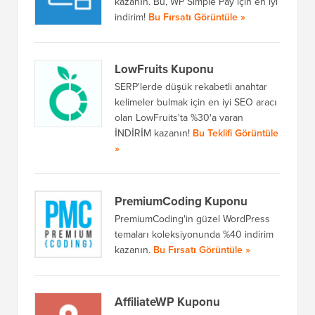
kazanın. Bu, WP Simple Pay için en iyi
indirim!
Bu Fırsatı Görüntüle »
LowFruits Kuponu
SERP'lerde düşük rekabetli anahtar
kelimeler bulmak için en iyi SEO aracı
olan LowFruits'ta %30'a varan
İNDİRİM kazanın!
Bu Teklifi Görüntüle
»
PremiumCoding Kuponu
PremiumCoding'in güzel WordPress
temaları koleksiyonunda %40 indirim
kazanın.
Bu Fırsatı Görüntüle »
AffiliateWP Kuponu