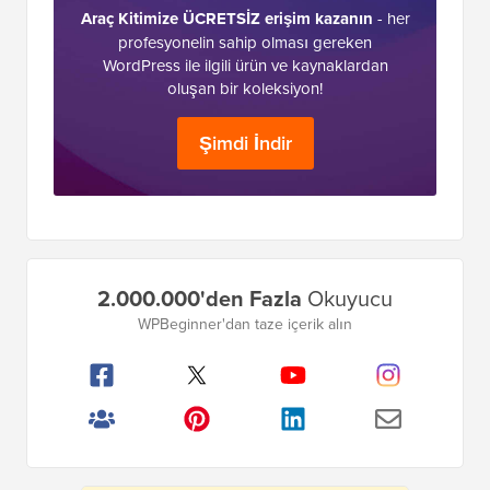
Araç Kitimize ÜCRETSİZ erişim kazanın
- her
profesyonelin sahip olması gereken
WordPress ile ilgili ürün ve kaynaklardan
oluşan bir koleksiyon!
Şimdi İndir
Birincil
2.000.000'den Fazla
Okuyucu
Kenar
WPBeginner'dan taze içerik alın
Çubuğu