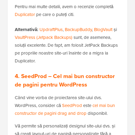
Pentru mai multe detalii, avem o recenzie completă
Duplicator
pe care o puteți citi.
Alternativă:
UpdraftPlus
,
BackupBuddy
,
BlogVault
și
VaultPress (Jetpack Backups)
sunt, de asemenea,
soluții excelente. De fapt, am folosit JetPack Backups
pe propriile noastre site-uri înainte de a migra la
Duplicator.
4. SeedProd
– Cel mai bun constructor
de pagini pentru WordPress
Când vine vorba de proiectarea site-ului dvs.
WordPress, consider că
SeedProd
este
cel mai bun
constructor de pagini drag and drop
disponibil.
Vă permite să personalizați designul site-ului dvs. și
să creați layout-uri de pagină personalizate fără a