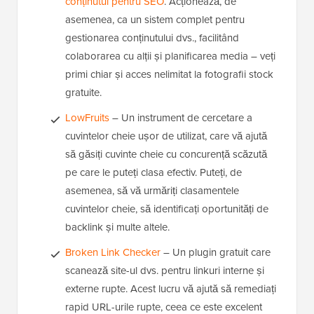
conținutul pentru SEO
. Acționează, de
asemenea, ca un sistem complet pentru
gestionarea conținutului dvs., facilitând
colaborarea cu alții și planificarea media – veți
primi chiar și acces nelimitat la fotografii stock
gratuite.
LowFruits
– Un instrument de cercetare a
cuvintelor cheie ușor de utilizat, care vă ajută
să găsiți cuvinte cheie cu concurență scăzută
pe care le puteți clasa efectiv. Puteți, de
asemenea, să vă urmăriți clasamentele
cuvintelor cheie, să identificați oportunități de
backlink și multe altele.
Broken Link Checker
– Un plugin gratuit care
scanează site-ul dvs. pentru linkuri interne și
externe rupte. Acest lucru vă ajută să remediați
rapid URL-urile rupte, ceea ce este excelent