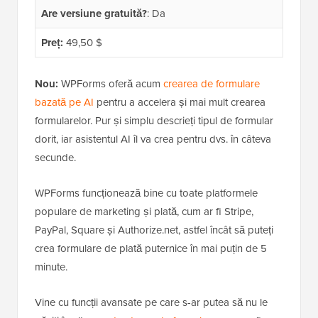
Are versiune gratuită?
: Da
Preț:
49,50 $
Nou:
WPForms oferă acum
crearea de formulare
bazată pe AI
pentru a accelera și mai mult crearea
formularelor. Pur și simplu descrieți tipul de formular
dorit, iar asistentul AI îl va crea pentru dvs. în câteva
secunde.
WPForms funcționează bine cu toate platformele
populare de marketing și plată, cum ar fi Stripe,
PayPal, Square și Authorize.net, astfel încât să puteți
crea formulare de plată puternice în mai puțin de 5
minute.
Vine cu funcții avansate pe care s-ar putea să nu le