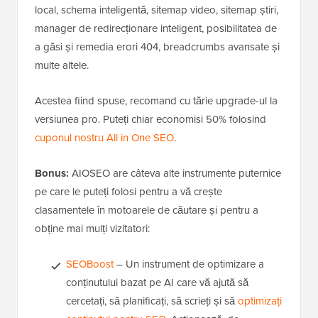
local, schema inteligentă, sitemap video, sitemap știri,
manager de redirecționare inteligent, posibilitatea de
a găsi și remedia erori 404, breadcrumbs avansate și
multe altele.
Acestea fiind spuse, recomand cu tărie upgrade-ul la
versiunea pro. Puteți chiar economisi 50% folosind
cuponul nostru All in One SEO
.
Bonus:
AIOSEO are câteva alte instrumente puternice
pe care le puteți folosi pentru a vă crește
clasamentele în motoarele de căutare și pentru a
obține mai mulți vizitatori:
SEOBoost
– Un instrument de optimizare a
conținutului bazat pe AI care vă ajută să
cercetați, să planificați, să scrieți și să
optimizați