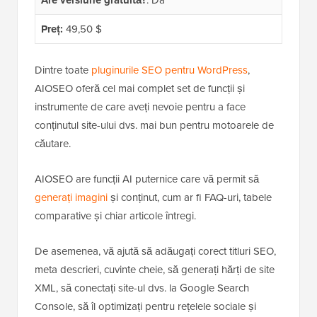
Preț:
49,50 $
Dintre toate
pluginurile SEO pentru WordPress
,
AIOSEO oferă cel mai complet set de funcții și
instrumente de care aveți nevoie pentru a face
conținutul site-ului dvs. mai bun pentru motoarele de
căutare.
AIOSEO are funcții AI puternice care vă permit să
generați imagini
și conținut, cum ar fi FAQ-uri, tabele
comparative și chiar articole întregi.
De asemenea, vă ajută să adăugați corect titluri SEO,
meta descrieri, cuvinte cheie, să generați hărți de site
XML, să conectați site-ul dvs. la Google Search
Console, să îl optimizați pentru rețelele sociale și