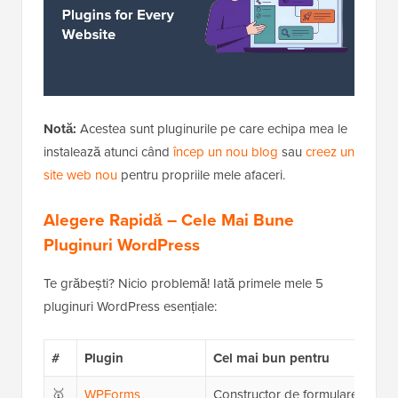
Notă:
Acestea sunt pluginurile pe care echipa mea le
instalează atunci când
încep un nou blog
sau
creez un
site web nou
pentru propriile mele afaceri.
Alegere Rapidă – Cele Mai Bune
Pluginuri WordPress
Te grăbești? Nicio problemă! Iată primele mele 5
pluginuri WordPress esențiale:
#
Plugin
Cel mai bun pentru
🥇
WPForms
Constructor de formulare Word