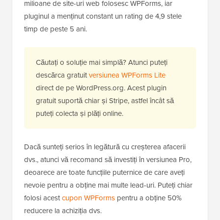
milioane de site-uri web folosesc WPForms, iar
pluginul a menținut constant un rating de 4,9 stele
timp de peste 5 ani.
Căutați o soluție mai simplă? Atunci puteți
descărca gratuit
versiunea WPForms Lite
direct de pe WordPress.org. Acest plugin
gratuit suportă chiar și Stripe, astfel încât să
puteți colecta și plăți online.
Dacă sunteți serios în legătură cu creșterea afacerii
dvs., atunci vă recomand să investiți în versiunea Pro,
deoarece are toate funcțiile puternice de care aveți
nevoie pentru a obține mai multe lead-uri. Puteți chiar
folosi acest
cupon WPForms
pentru a obține 50%
reducere la achiziția dvs.