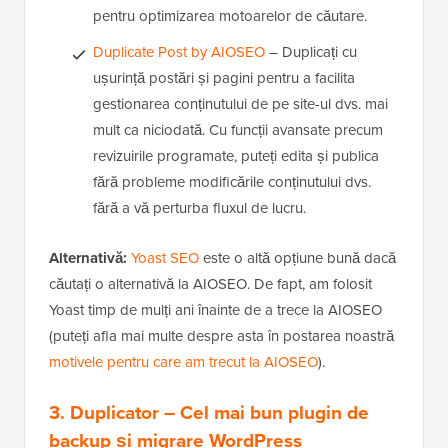
pentru optimizarea motoarelor de căutare.
Duplicate Post by AIOSEO
– Duplicați cu
ușurință postări și pagini pentru a facilita
gestionarea conținutului de pe site-ul dvs. mai
mult ca niciodată. Cu funcții avansate precum
revizuirile programate, puteți edita și publica
fără probleme modificările conținutului dvs.
fără a vă perturba fluxul de lucru.
Alternativă:
Yoast SEO
este o altă opțiune bună dacă
căutați o alternativă la AIOSEO. De fapt, am folosit
Yoast timp de mulți ani înainte de a trece la AIOSEO
(puteți afla mai multe despre asta în postarea noastră
motivele pentru care am trecut la AIOSEO
).
3. Duplicator
– Cel mai bun plugin de
backup și migrare WordPress