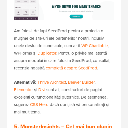
Am folosit de fapt SeedProd pentru a proiecta o
mulțime de site-uri ale partenerilor noștri, inclusiv
unele destul de cunoscute, cum ar fi
WP Charitable
,
WPForms și
Duplicator
. Pentru o privire mai atentă
asupra modului în care folosim SeedProd, consultați
recenzia noastră
completă despre SeedProd
.
Alternativă:
Thrive Architect
,
Beaver Builder
,
Elementor
și
Divi
sunt alți constructori de pagini
excelenți cu funcționalități puternice. De asemenea,
sugerez
CSS Hero
dacă doriți să vă personalizați și
mai mult tema.
5. MonsterInsights
– Cel mai bun plugin