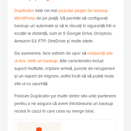
Duplicator
este cel mai
popular plugin de backup
WordPress
de pe piață. Vă permite să configurați
backup-uri automate și să le stocați în siguranță într-o
locație la distanță, cum ar fi Google Drive, Dropbox,
Amazon S3, FTP, OneDrive și multe altele.
De asemenea, face extrem de ușor să
restaurați site-
ul dvs. dintr-un backup
. Alte caracteristici includ
suport multisite, criptare arhivă, puncte de recuperare
și un expert de migrare, astfel încât să vă puteți muta
site-ul cu ușurință.
Folosim Duplicator pe multe dintre site-urile partenere
pentru a ne asigura că avem întotdeauna un backup
recent în cazul în care ceva nu merge bine.