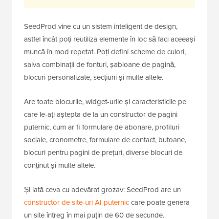
SeedProd vine cu un sistem inteligent de design,
astfel încât poți reutiliza elemente în loc să faci aceeași
muncă în mod repetat. Poți defini scheme de culori,
salva combinații de fonturi, șabloane de pagină,
blocuri personalizate, secțiuni și multe altele.
Are toate blocurile, widget-urile și caracteristicile pe
care le-ați aștepta de la un constructor de pagini
puternic, cum ar fi formulare de abonare, profiluri
sociale, cronometre, formulare de contact, butoane,
blocuri pentru pagini de prețuri, diverse blocuri de
conținut și multe altele.
Și iată ceva cu adevărat grozav: SeedProd are un
constructor de site-uri AI puternic
care poate genera
un site întreg în mai puțin de 60 de secunde.