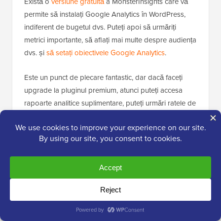
Există o
versiune gratuită
a MonsterInsights care vă
permite să instalați Google Analytics în WordPress,
indiferent de bugetul dvs. Puteți apoi să urmăriți
metrici importante, să aflați mai multe despre audiența
dvs. și
să setați obiectivele Google Analytics
.
Este un punct de plecare fantastic, dar dacă faceți
upgrade la pluginul premium, atunci puteți accesa
rapoarte analitice suplimentare, puteți urmări ratele de
conversie ale eCommerce-ului sau ale formularelor,
puteți utiliza MonsterInsights cu pluginuri populare
precum WooCommerce și multe altele.
🌟 Puteți folosi
cuponul nostru MonsterInsights
pentru a obține 60% reducere la achiziția dvs.