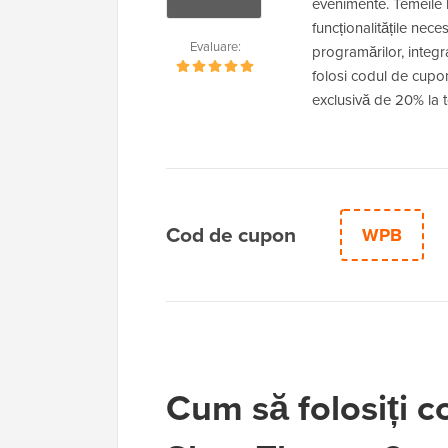
evenimente. Temeile l
funcționalitățile nec
Evaluare:
programărilor, integr
folosi codul de cup
exclusivă de 20% la
Cod de cupon
WPB
Cum să folosiți 