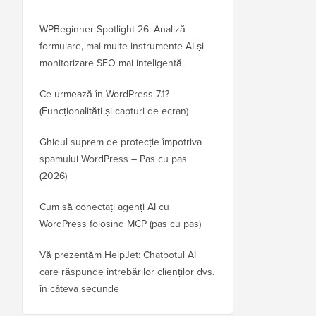
WPBeginner Spotlight 26: Analiză
formulare, mai multe instrumente AI și
monitorizare SEO mai inteligentă
Ce urmează în WordPress 7.1?
(Funcționalități și capturi de ecran)
Ghidul suprem de protecție împotriva
spamului WordPress – Pas cu pas
(2026)
Cum să conectați agenți AI cu
WordPress folosind MCP (pas cu pas)
Vă prezentăm HelpJet: Chatbotul AI
care răspunde întrebărilor clienților dvs.
în câteva secunde