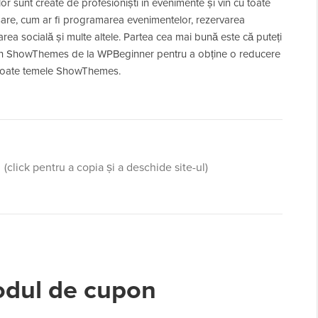
or sunt create de profesioniști în evenimente și vin cu toate
esare, cum ar fi programarea evenimentelor, rezervarea
area socială și multe altele. Partea cea mai bună este că puteți
on ShowThemes de la WPBeginner pentru a obține o reducere
 toate temele ShowThemes.
(click pentru a copia și a deschide site-ul)
codul de cupon