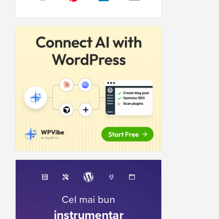
Cel mai bun
instrumentar