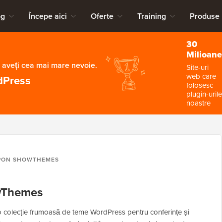
og
Începe aici
Oferte
Training
Produse
30
Milioane
 aveți cea mai mare nevoie.
Site-uri
web care
dPress
folosesc
plugin-urile
noastre
PON SHOWTHEMES
wThemes
colecție frumoasă de teme WordPress pentru conferințe și