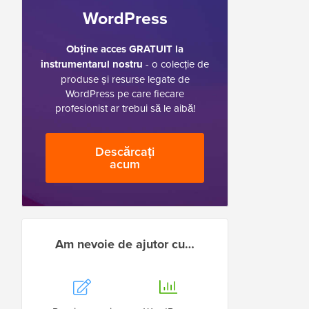
WordPress
Obține acces GRATUIT la
instrumentarul nostru
- o colecție de
produse și resurse legate de
WordPress pe care fiecare
profesionist ar trebui să le aibă!
Descărcați
acum
Am nevoie de ajutor cu…