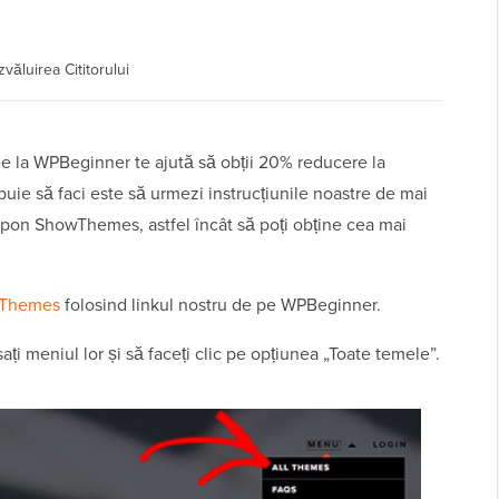
văluirea Cititorului
la WPBeginner te ajută să obții 20% reducere la
uie să faci este să urmezi instrucțiunile noastre de mai
cupon ShowThemes, astfel încât să poți obține cea mai
Themes
folosind linkul nostru de pe WPBeginner.
i meniul lor și să faceți clic pe opțiunea „Toate temele”.