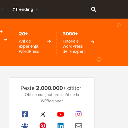
#Trending
+
20+
3000+
Ani de
Tutoriale
experiență
WordPress
WordPress
de la experți
Bara
Peste
2.000.000+
cititori
laterală
Obține conținut proaspăt de la
principală
WPBeginner