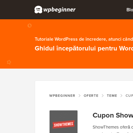
Bl
Tutoriale WordPress de încredere, atunci când
Ghidul începătorului pentru Wor
WPBEGINNER
OFERTE
TEME
CU
Cupon Sho
ShowThemes oferă o 