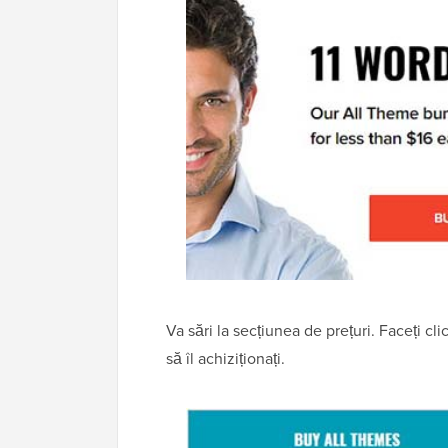
Va sări la secțiunea de prețuri. Faceți c
să îl achiziționați.