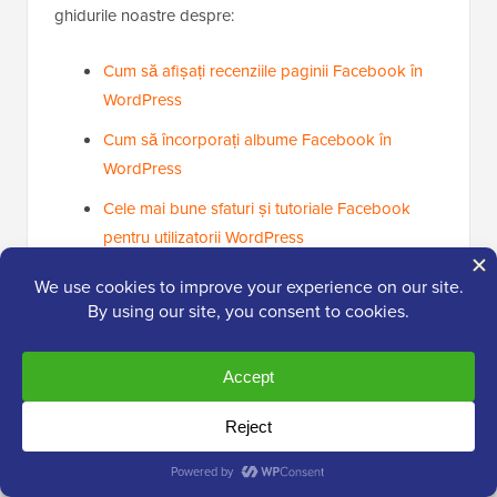
ghidurile noastre despre:
Cum să afișați recenziile paginii Facebook în
WordPress
Cum să încorporați albume Facebook în
WordPress
Cele mai bune sfaturi și tutoriale Facebook
pentru utilizatorii WordPress
Cum să organizezi un concurs pe rețelele
sociale pentru a-ți crește site-ul
Cum să folosești rețelele sociale pentru a
crește numărul de abonați la email în
WordPress
Cele mai bune prompturi AI pentru bloggeri,
marketeri și social media