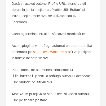
Dacă ați activat butonul Profile URL, atunci puteți
derula în jos la secțiunea „Profile URL Button” și
introduceți numele dvs. de utilizator sau ID-ul
Facebook.
Când ați terminat, nu uitați să salvați modificările.
Acum, pluginul va adăuga automat un buton de Like
Facebook pe
site-ul dvs. WordPress
și îl va poziționa
în funcție de setările dvs.
Puteți folosi, de asemenea, shortcode-ul
pentru a adăuga butonul Facebook
[fb_button]
Like oriunde pe site-ul dvs.
Atât! Acum puteți vizita site-ul dvs. și vedeți butonul
Like pe fiecare postare.