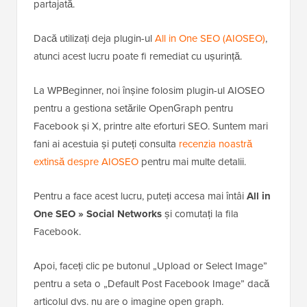
partajată.
Dacă utilizați deja plugin-ul
All in One SEO (AIOSEO)
,
atunci acest lucru poate fi remediat cu ușurință.
La WPBeginner, noi înșine folosim plugin-ul AIOSEO
pentru a gestiona setările OpenGraph pentru
Facebook și X, printre alte eforturi SEO. Suntem mari
fani ai acestuia și puteți consulta
recenzia noastră
extinsă despre AIOSEO
pentru mai multe detalii.
Pentru a face acest lucru, puteți accesa mai întâi
All in
One SEO » Social Networks
și comutați la fila
Facebook.
Apoi, faceți clic pe butonul „Upload or Select Image”
pentru a seta o „Default Post Facebook Image” dacă
articolul dvs. nu are o imagine open graph.