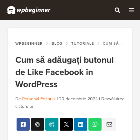
WPBEGINNER
BLOG
TUTORIALE
CUM SĂ ADĂUGAȚI BUTONUL DE LIKE FACEBOOK ÎN WORDPRESS
Cum să adăugați butonul
de Like Facebook în
WordPress
De
Personal Editorial
|
20 decembrie 2024
|
Dezvăluirea
cititorului