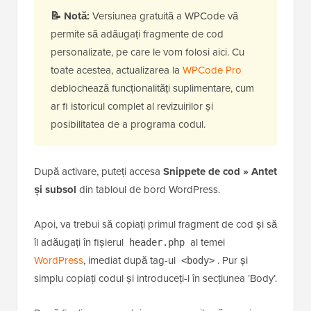
📝 Notă:
Versiunea gratuită a WPCode vă
permite să adăugați fragmente de cod
personalizate, pe care le vom folosi aici. Cu
toate acestea, actualizarea la
WPCode Pro
deblochează funcționalități suplimentare, cum
ar fi istoricul complet al revizuirilor și
posibilitatea de a programa codul.
După activare, puteți accesa
Snippete de cod » Antet
și subsol
din tabloul de bord WordPress.
Apoi, va trebui să copiați primul fragment de cod și să
îl adăugați în fișierul
al temei
header.php
WordPress
, imediat după tag-ul
. Pur și
<body>
simplu copiați codul și introduceți-l în secțiunea ‘Body’.