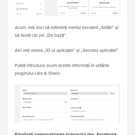
Acum, veți dori să extindeți meniul derulant „Setări” și
să faceți clic pe „De bază”.
Aici veți vedea „ID-ul aplicației” și „Secretul aplicației”.
Puteți introduce acum aceste informații în setările
pluginului Like & Share.
Finalizați personalizarea butonului dvs. Facebook