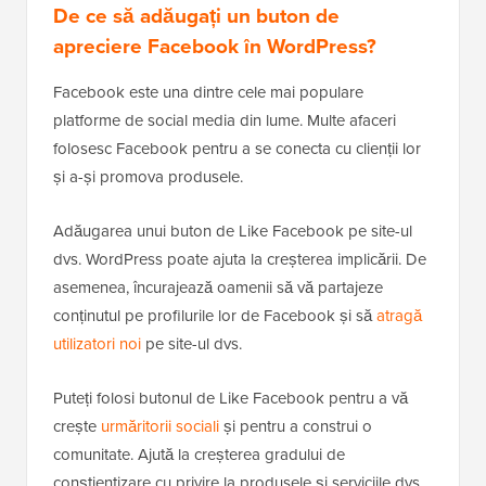
De ce să adăugați un buton de
apreciere Facebook în WordPress?
Facebook este una dintre cele mai populare
platforme de social media din lume. Multe afaceri
folosesc Facebook pentru a se conecta cu clienții lor
și a-și promova produsele.
Adăugarea unui buton de Like Facebook pe site-ul
dvs. WordPress poate ajuta la creșterea implicării. De
asemenea, încurajează oamenii să vă partajeze
conținutul pe profilurile lor de Facebook și să
atragă
utilizatori noi
pe site-ul dvs.
Puteți folosi butonul de Like Facebook pentru a vă
crește
urmăritorii sociali
și pentru a construi o
comunitate. Ajută la creșterea gradului de
conștientizare cu privire la produsele și serviciile dvs.