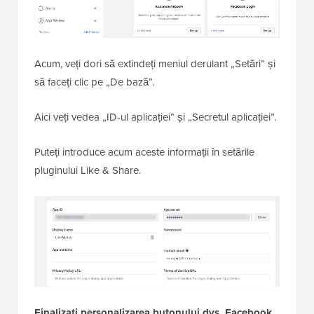
Acum, veți dori să extindeți meniul derulant „Setări” și
să faceți clic pe „De bază”.
Aici veți vedea „ID-ul aplicației” și „Secretul aplicației”.
Puteți introduce acum aceste informații în setările
pluginului Like & Share.
Finalizați personalizarea butonului dvs. Facebook