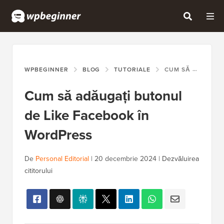
WPBEGINNER
BLOG
TUTORIALE
CUM SĂ ADĂUGAȚI BUTONUL DE LIKE FACEBOOK ÎN WORDPRESS
Cum să adăugați butonul
de Like Facebook în
WordPress
De
Personal Editorial
|
20 decembrie 2024
|
Dezvăluirea
cititorului