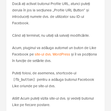
Dacă ați activat butonul Profile URL, atunci puteți
derula în jos la secțiunea „Profile URL Button” și
introduceți numele dvs. de utilizator sau ID-ul
Facebook.
Când ați terminat, nu uitați să salvați modificările.
Acum, pluginul va adăuga automat un buton de Like
Facebook pe
site-ul dvs. WordPress
și îl va poziționa
în funcție de setările dvs.
Puteți folosi, de asemenea, shortcode-ul
pentru a adăuga butonul Facebook
[fb_button]
Like oriunde pe site-ul dvs.
Atât! Acum puteți vizita site-ul dvs. și vedeți butonul
Like pe fiecare postare.