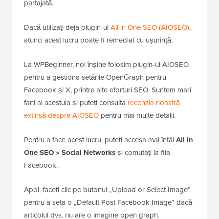
partajată.
Dacă utilizați deja plugin-ul
All in One SEO (AIOSEO)
,
atunci acest lucru poate fi remediat cu ușurință.
La WPBeginner, noi înșine folosim plugin-ul AIOSEO
pentru a gestiona setările OpenGraph pentru
Facebook și X, printre alte eforturi SEO. Suntem mari
fani ai acestuia și puteți consulta
recenzia noastră
extinsă despre AIOSEO
pentru mai multe detalii.
Pentru a face acest lucru, puteți accesa mai întâi
All in
One SEO » Social Networks
și comutați la fila
Facebook.
Apoi, faceți clic pe butonul „Upload or Select Image”
pentru a seta o „Default Post Facebook Image” dacă
articolul dvs. nu are o imagine open graph.