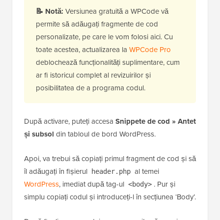
📝 Notă:
Versiunea gratuită a WPCode vă
permite să adăugați fragmente de cod
personalizate, pe care le vom folosi aici. Cu
toate acestea, actualizarea la
WPCode Pro
deblochează funcționalități suplimentare, cum
ar fi istoricul complet al revizuirilor și
posibilitatea de a programa codul.
După activare, puteți accesa
Snippete de cod » Antet
și subsol
din tabloul de bord WordPress.
Apoi, va trebui să copiați primul fragment de cod și să
îl adăugați în fișierul
al temei
header.php
WordPress
, imediat după tag-ul
. Pur și
<body>
simplu copiați codul și introduceți-l în secțiunea ‘Body’.