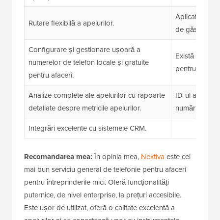
Aplicația mobilă
Rutare flexibilă a apelurilor.
de găsit toate 
Configurare și gestionare ușoară a
Există timpi d
numerelor de telefon locale și gratuite
pentru suportul
pentru afaceri.
Analize complete ale apelurilor cu rapoarte
ID-ul apelantu
detaliate despre metricile apelurilor.
numărul, dar 
Integrări excelente cu sistemele CRM.
Recomandarea mea:
În opinia mea,
Nextiva
este cel
mai bun serviciu general de telefonie pentru afaceri
pentru întreprinderile mici. Oferă funcționalități
puternice, de nivel enterprise, la prețuri accesibile.
Este ușor de utilizat, oferă o calitate excelentă a