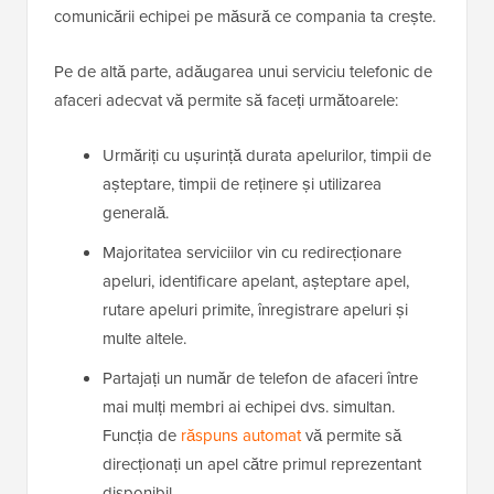
comunicării echipei pe măsură ce compania ta crește.
Pe de altă parte, adăugarea unui serviciu telefonic de
afaceri adecvat vă permite să faceți următoarele:
Urmăriți cu ușurință durata apelurilor, timpii de
așteptare, timpii de reținere și utilizarea
generală.
Majoritatea serviciilor vin cu redirecționare
apeluri, identificare apelant, așteptare apel,
rutare apeluri primite, înregistrare apeluri și
multe altele.
Partajați un număr de telefon de afaceri între
mai mulți membri ai echipei dvs. simultan.
Funcția de
răspuns automat
vă permite să
direcționați un apel către primul reprezentant
disponibil.