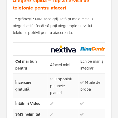
Alegere rapidă – Top 3 servicii de
telefonie pentru afaceri
Te grăbești? Nu-ți face griji! Iată primele mele 3
alegeri, astfel încât să poți alege rapid serviciul
telefonic potrivit pentru afacerea ta.
Cel mai bun
Echipe mari și
Afaceri mici
Ec
pentru
integrări
✅ Disponibil
Încercare
✅ 14 zile de
❌ 
pe unele
gratuită
probă
(d
planuri
Întâlniri Video
✅
✅
✅
SMS nelimitat
✅
✅
✅ 