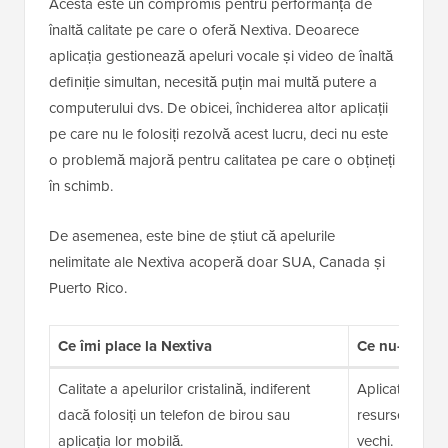
Acesta este un compromis pentru performanța de
înaltă calitate pe care o oferă Nextiva. Deoarece
aplicația gestionează apeluri vocale și video de înaltă
definiție simultan, necesită puțin mai multă putere a
computerului dvs. De obicei, închiderea altor aplicații
pe care nu le folosiți rezolvă acest lucru, deci nu este
o problemă majoră pentru calitatea pe care o obțineți
în schimb.
De asemenea, este bine de știut că apelurile
nelimitate ale Nextiva acoperă doar SUA, Canada și
Puerto Rico.
Ce îmi place la Nextiva
Ce nu-mi plac
Calitate a apelurilor cristalină, indiferent
Aplicația des
dacă folosiți un telefon de birou sau
resurse și poa
aplicația lor mobilă.
vechi.