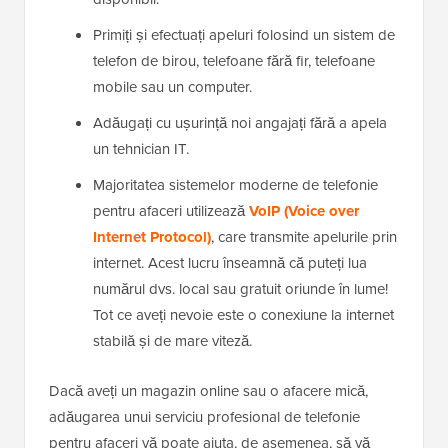
Primiți și efectuați apeluri folosind un sistem de
telefon de birou, telefoane fără fir, telefoane
mobile sau un computer.
Adăugați cu ușurință noi angajați fără a apela
un tehnician IT.
Majoritatea sistemelor moderne de telefonie
pentru afaceri utilizează
VoIP (Voice over
Internet Protocol)
, care transmite apelurile prin
internet. Acest lucru înseamnă că puteți lua
numărul dvs. local sau gratuit oriunde în lume!
Tot ce aveți nevoie este o conexiune la internet
stabilă și de mare viteză.
Dacă aveți un magazin online sau o afacere mică,
adăugarea unui serviciu profesional de telefonie
pentru afaceri vă poate ajuta, de asemenea, să vă