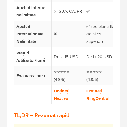
Apeluri interne
✅ SUA, CA, PR
✅
✅ 
nelimitate
Apeluri
✅ (pe planurile
Internaționale
❌
de nivel
❌
Nelimitate
superior)
Prețuri
De la 15 USD
De la 20 USD
De
/utilizator/lună
⭐⭐⭐⭐⭐
⭐⭐⭐⭐⭐
⭐
Evaluarea mea
(4.9/5)
(4.9/5)
(4
Obțineți
Obțineți
Z
Nextiva
RingCentral
TL;DR – Rezumat rapid