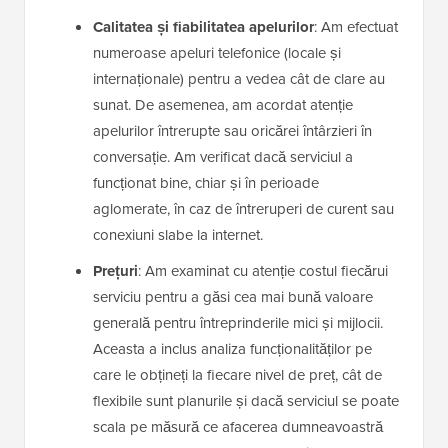
Calitatea și fiabilitatea apelurilor
: Am efectuat
numeroase apeluri telefonice (locale și
internaționale) pentru a vedea cât de clare au
sunat. De asemenea, am acordat atenție
apelurilor întrerupte sau oricărei întârzieri în
conversație. Am verificat dacă serviciul a
funcționat bine, chiar și în perioade
aglomerate, în caz de întreruperi de curent sau
conexiuni slabe la internet.
Prețuri
: Am examinat cu atenție costul fiecărui
serviciu pentru a găsi cea mai bună valoare
generală pentru întreprinderile mici și mijlocii.
Aceasta a inclus analiza funcționalităților pe
care le obțineți la fiecare nivel de preț, cât de
flexibile sunt planurile și dacă serviciul se poate
scala pe măsură ce afacerea dumneavoastră