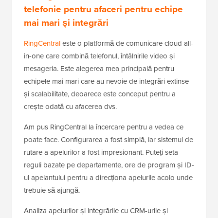
telefonie pentru afaceri pentru echipe
mai mari și integrări
RingCentral
este o platformă de comunicare cloud all-
in-one care combină telefonul, întâlnirile video și
mesageria. Este alegerea mea principală pentru
echipele mai mari care au nevoie de integrări extinse
și scalabilitate, deoarece este conceput pentru a
crește odată cu afacerea dvs.
Am pus RingCentral la încercare pentru a vedea ce
poate face. Configurarea a fost simplă, iar sistemul de
rutare a apelurilor a fost impresionant. Puteți seta
reguli bazate pe departamente, ore de program și ID-
ul apelantului pentru a direcționa apelurile acolo unde
trebuie să ajungă.
Analiza apelurilor și integrările cu CRM-urile și