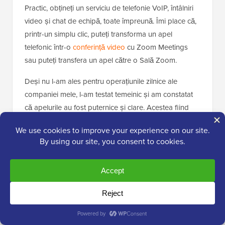
Practic, obțineți un serviciu de telefonie VoIP, întâlniri
video și chat de echipă, toate împreună. Îmi place că,
printr-un simplu clic, puteți transforma un apel
telefonic într-o
conferință video
cu Zoom Meetings
sau puteți transfera un apel către o Sală Zoom.
Deși nu l-am ales pentru operațiunile zilnice ale
companiei mele, l-am testat temeinic și am constatat
că apelurile au fost puternice și clare. Acestea fiind
spuse, calitatea apelurilor nu este la fel de înaltă ca
cea pe care ați obține-o cu Nextiva sau RingCentral.
Zoom Phone oferă, de asemenea, un set solid de
funcții de rutare a apelurilor. Puteți configura
receptoare automate (un recepționer virtual pentru a
saluta apelantii), cozi de apeluri (pentru a gestiona
apelurile în perioadele aglomerate) și reguli de rutare
bazate pe factori precum ora din zi, departamentul