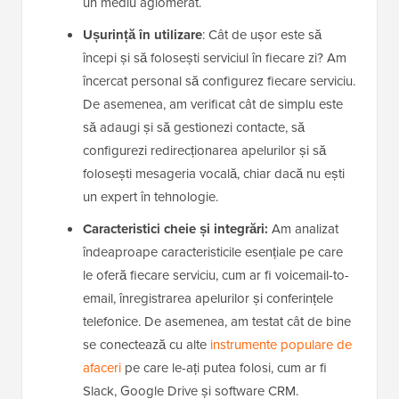
un mediu aglomerat.
Ușurință în utilizare
: Cât de ușor este să
începi și să folosești serviciul în fiecare zi? Am
încercat personal să configurez fiecare serviciu.
De asemenea, am verificat cât de simplu este
să adaugi și să gestionezi contacte, să
configurezi redirecționarea apelurilor și să
folosești mesageria vocală, chiar dacă nu ești
un expert în tehnologie.
Caracteristici cheie și integrări:
Am analizat
îndeaproape caracteristicile esențiale pe care
le oferă fiecare serviciu, cum ar fi voicemail-to-
email, înregistrarea apelurilor și conferințele
telefonice. De asemenea, am testat cât de bine
se conectează cu alte
instrumente populare de
afaceri
pe care le-ați putea folosi, cum ar fi
Slack, Google Drive și software CRM.