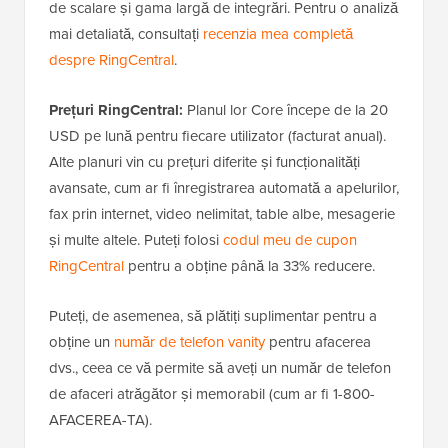
de scalare și gama largă de integrări. Pentru o analiză
mai detaliată, consultați
recenzia mea completă
despre RingCentral
.
Prețuri RingCentral:
Planul lor Core începe de la 20
USD pe lună pentru fiecare utilizator (facturat anual).
Alte planuri vin cu prețuri diferite și funcționalități
avansate, cum ar fi înregistrarea automată a apelurilor,
fax prin internet, video nelimitat, table albe, mesagerie
și multe altele. Puteți folosi
codul meu de cupon
RingCentral
pentru a obține până la 33% reducere.
Puteți, de asemenea, să plătiți suplimentar pentru a
obține un
număr de telefon vanity
pentru afacerea
dvs., ceea ce vă permite să aveți un număr de telefon
de afaceri atrăgător și memorabil (cum ar fi 1-800-
AFACEREA-TA).