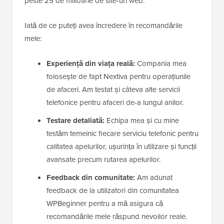
peste 25 de milioane de site-uri web.
Iată de ce puteți avea încredere în recomandările
mele:
Experiență din viața reală:
Compania mea
folosește de fapt Nextiva pentru operațiunile
de afaceri. Am testat și câteva alte servicii
telefonice pentru afaceri de-a lungul anilor.
Testare detaliată:
Echipa mea și cu mine
testăm temeinic fiecare serviciu telefonic pentru
calitatea apelurilor, ușurința în utilizare și funcții
avansate precum rutarea apelurilor.
Feedback din comunitate:
Am adunat
feedback de la utilizatori din comunitatea
WPBeginner pentru a mă asigura că
recomandările mele răspund nevoilor reale.