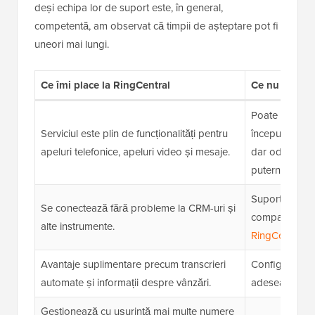
deși echipa lor de suport este, în general,
competentă, am observat că timpii de așteptare pot fi
uneori mai lungi.
Ce îmi place la RingCentral
Ce nu îmi pla
Poate exista o
Serviciul este plin de funcționalități pentru
început, deoar
apeluri telefonice, apeluri video și mesaje.
dar odată ce t
puternic.
Suportul pentru
Se conectează fără probleme la CRM-uri și
comparație cu
alte instrumente.
RingCentral
.
Avantaje suplimentare precum transcrieri
Configurarea 
automate și informații despre vânzări.
adesea dificil
Gestionează cu ușurință mai multe numere