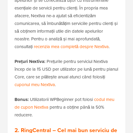
apelurilor și se conectează ușor cu instrumentele
esențiale de servicii pentru clienți. În propria mea
afacere, Nextiva ne-a ajutat să eficientizăm
comunicarea, să îmbunătățim serviciile pentru clienți și
să obținem informații utile din datele apelurilor
noastre. Pentru o analiză și mai aprofundată,
consultați
recenzia mea completă despre Nextiva
.
Prețuri Nextiva:
Prețurile pentru serviciul Nextiva
încep de la 15 USD per utilizator pe lună pentru planul
Core, care se plătește anual atunci când folosiți
cuponul meu Nextiva
.
Bonus:
Utilizatorii WPBeginner pot folosi
codul meu
de cupon Nextiva
pentru a obține până la 50%
reducere.
2. RingCentral
– Cel mai bun serviciu de