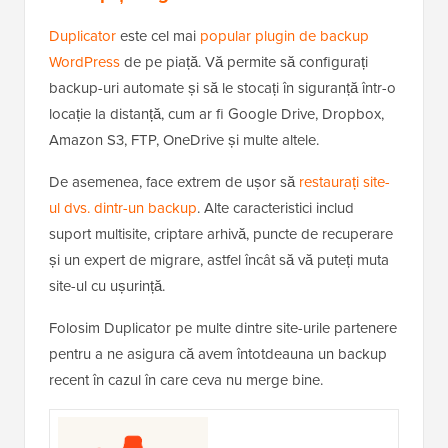
Duplicator
este cel mai
popular plugin de backup
WordPress
de pe piață. Vă permite să configurați
backup-uri automate și să le stocați în siguranță într-o
locație la distanță, cum ar fi Google Drive, Dropbox,
Amazon S3, FTP, OneDrive și multe altele.
De asemenea, face extrem de ușor să
restaurați site-
ul dvs. dintr-un backup
. Alte caracteristici includ
suport multisite, criptare arhivă, puncte de recuperare
și un expert de migrare, astfel încât să vă puteți muta
site-ul cu ușurință.
Folosim Duplicator pe multe dintre site-urile partenere
pentru a ne asigura că avem întotdeauna un backup
recent în cazul în care ceva nu merge bine.