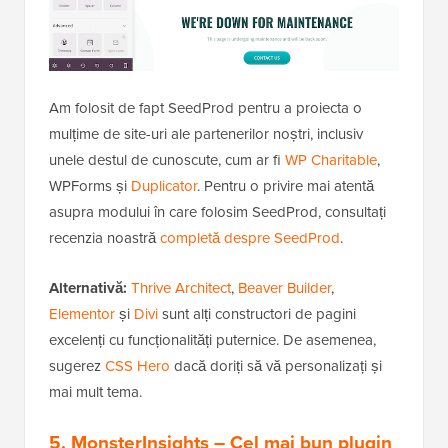
Am folosit de fapt SeedProd pentru a proiecta o
mulțime de site-uri ale partenerilor noștri, inclusiv
unele destul de cunoscute, cum ar fi
WP Charitable
,
WPForms și
Duplicator
. Pentru o privire mai atentă
asupra modului în care folosim SeedProd, consultați
recenzia noastră
completă despre SeedProd
.
Alternativă:
Thrive Architect
,
Beaver Builder
,
Elementor
și
Divi
sunt alți constructori de pagini
excelenți cu funcționalități puternice. De asemenea,
sugerez
CSS Hero
dacă doriți să vă personalizați și
mai mult tema.
5. MonsterInsights
– Cel mai bun plugin