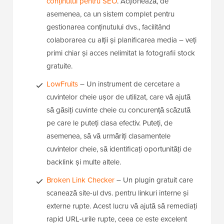
conținutul pentru SEO
. Acționează, de
asemenea, ca un sistem complet pentru
gestionarea conținutului dvs., facilitând
colaborarea cu alții și planificarea media – veți
primi chiar și acces nelimitat la fotografii stock
gratuite.
LowFruits
– Un instrument de cercetare a
cuvintelor cheie ușor de utilizat, care vă ajută
să găsiți cuvinte cheie cu concurență scăzută
pe care le puteți clasa efectiv. Puteți, de
asemenea, să vă urmăriți clasamentele
cuvintelor cheie, să identificați oportunități de
backlink și multe altele.
Broken Link Checker
– Un plugin gratuit care
scanează site-ul dvs. pentru linkuri interne și
externe rupte. Acest lucru vă ajută să remediați
rapid URL-urile rupte, ceea ce este excelent