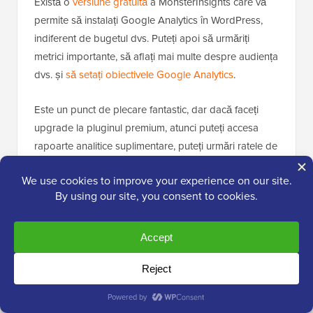
Există o
versiune gratuită
a MonsterInsights care vă
permite să instalați Google Analytics în WordPress,
indiferent de bugetul dvs. Puteți apoi să urmăriți
metrici importante, să aflați mai multe despre audiența
dvs. și
să setați obiectivele Google Analytics
.
Este un punct de plecare fantastic, dar dacă faceți
upgrade la pluginul premium, atunci puteți accesa
rapoarte analitice suplimentare, puteți urmări ratele de
conversie ale eCommerce-ului sau ale formularelor,
puteți utiliza MonsterInsights cu pluginuri populare
precum WooCommerce și multe altele.
🌟 Puteți folosi
cuponul nostru MonsterInsights
pentru a obține 60% reducere la achiziția dvs.