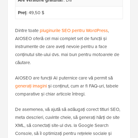
Preț:
49,50 $
Dintre toate
pluginurile SEO pentru WordPress
,
AIOSEO oferă cel mai complet set de funcții și
instrumente de care aveți nevoie pentru a face
conținutul site-ului dvs. mai bun pentru motoarele de
căutare.
AIOSEO are funcții AI puternice care vă permit să
generați imagini
și conținut, cum ar fi FAQ-uri, tabele
comparative și chiar articole întregi.
De asemenea, vă ajută să adăugați corect titluri SEO,
meta descrieri, cuvinte cheie, să generați hărți de site
XML, să conectați site-ul dvs. la Google Search
Console, să îl optimizați pentru rețelele sociale și