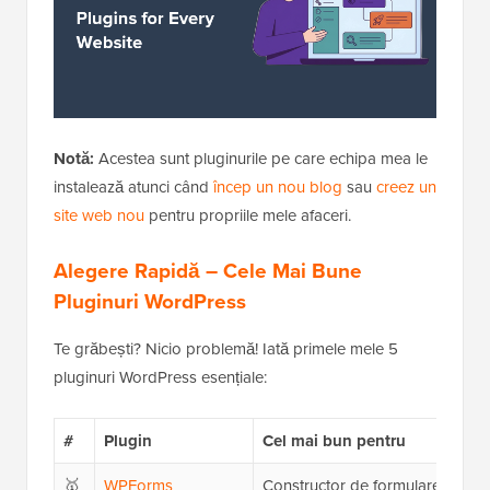
Notă:
Acestea sunt pluginurile pe care echipa mea le
instalează atunci când
încep un nou blog
sau
creez un
site web nou
pentru propriile mele afaceri.
Alegere Rapidă – Cele Mai Bune
Pluginuri WordPress
Te grăbești? Nicio problemă! Iată primele mele 5
pluginuri WordPress esențiale:
#
Plugin
Cel mai bun pentru
🥇
WPForms
Constructor de formulare Word