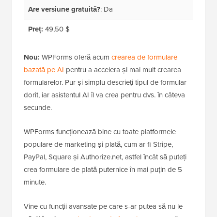
Are versiune gratuită?
: Da
Preț:
49,50 $
Nou:
WPForms oferă acum
crearea de formulare
bazată pe AI
pentru a accelera și mai mult crearea
formularelor. Pur și simplu descrieți tipul de formular
dorit, iar asistentul AI îl va crea pentru dvs. în câteva
secunde.
WPForms funcționează bine cu toate platformele
populare de marketing și plată, cum ar fi Stripe,
PayPal, Square și Authorize.net, astfel încât să puteți
crea formulare de plată puternice în mai puțin de 5
minute.
Vine cu funcții avansate pe care s-ar putea să nu le