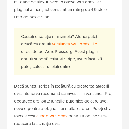
milioane de site-uri web folosesc WPForms, iar
pluginul a menținut constant un rating de 4,9 stele
timp de peste 5 ani.
Căutați o soluție mai simplă? Atunci puteți
descărca gratuit
versiunea WPForms Lite
direct de pe WordPress.org. Acest plugin
gratuit suportă chiar și Stripe, astfel încât să
puteți colecta și plăți online.
Dacă sunteți serios în legătură cu creșterea afacerii
dvs., atunci vă recomand să investiți în versiunea Pro,
deoarece are toate funcțiile puternice de care aveți
nevoie pentru a obține mai multe lead-uri. Puteți chiar
folosi acest
cupon WPForms
pentru a obține 50%
reducere la achiziția dvs.