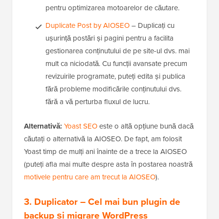
pentru optimizarea motoarelor de căutare.
Duplicate Post by AIOSEO
– Duplicați cu
ușurință postări și pagini pentru a facilita
gestionarea conținutului de pe site-ul dvs. mai
mult ca niciodată. Cu funcții avansate precum
revizuirile programate, puteți edita și publica
fără probleme modificările conținutului dvs.
fără a vă perturba fluxul de lucru.
Alternativă:
Yoast SEO
este o altă opțiune bună dacă
căutați o alternativă la AIOSEO. De fapt, am folosit
Yoast timp de mulți ani înainte de a trece la AIOSEO
(puteți afla mai multe despre asta în postarea noastră
motivele pentru care am trecut la AIOSEO
).
3. Duplicator
– Cel mai bun plugin de
backup și migrare WordPress