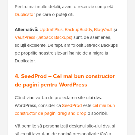
Pentru mai multe detalii, avem o recenzie completă
Duplicator
pe care o puteți citi.
Alternativă:
UpdraftPlus
,
BackupBuddy
,
BlogVault
și
VaultPress (Jetpack Backups)
sunt, de asemenea,
soluții excelente. De fapt, am folosit JetPack Backups
pe propriile noastre site-uri înainte de a migra la
Duplicator.
4. SeedProd
– Cel mai bun constructor
de pagini pentru WordPress
Când vine vorba de proiectarea site-ului dvs.
WordPress, consider că
SeedProd
este
cel mai bun
constructor de pagini drag and drop
disponibil.
Vă permite să personalizați designul site-ului dvs. și
să creați layout-uri de pagină personalizate fără a