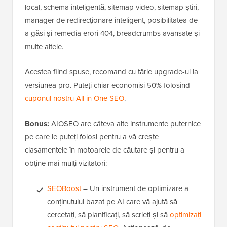
local, schema inteligentă, sitemap video, sitemap știri,
manager de redirecționare inteligent, posibilitatea de
a găsi și remedia erori 404, breadcrumbs avansate și
multe altele.
Acestea fiind spuse, recomand cu tărie upgrade-ul la
versiunea pro. Puteți chiar economisi 50% folosind
cuponul nostru All in One SEO
.
Bonus:
AIOSEO are câteva alte instrumente puternice
pe care le puteți folosi pentru a vă crește
clasamentele în motoarele de căutare și pentru a
obține mai mulți vizitatori:
SEOBoost
– Un instrument de optimizare a
conținutului bazat pe AI care vă ajută să
cercetați, să planificați, să scrieți și să
optimizați