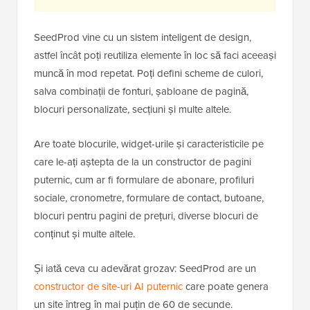
SeedProd vine cu un sistem inteligent de design,
astfel încât poți reutiliza elemente în loc să faci aceeași
muncă în mod repetat. Poți defini scheme de culori,
salva combinații de fonturi, șabloane de pagină,
blocuri personalizate, secțiuni și multe altele.
Are toate blocurile, widget-urile și caracteristicile pe
care le-ați aștepta de la un constructor de pagini
puternic, cum ar fi formulare de abonare, profiluri
sociale, cronometre, formulare de contact, butoane,
blocuri pentru pagini de prețuri, diverse blocuri de
conținut și multe altele.
Și iată ceva cu adevărat grozav: SeedProd are un
constructor de site-uri AI puternic
care poate genera
un site întreg în mai puțin de 60 de secunde.