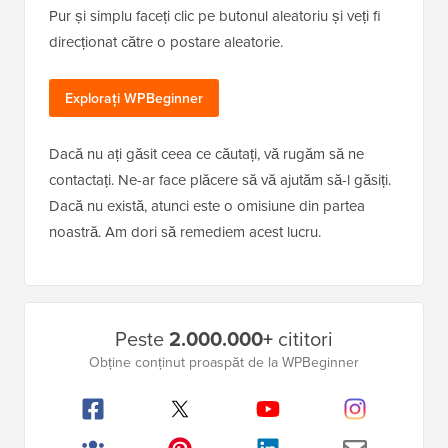
Pur și simplu faceți clic pe butonul aleatoriu și veți fi
direcționat către o postare aleatorie.
Explorați WPBeginner
Dacă nu ați găsit ceea ce căutați, vă rugăm să ne
contactați. Ne-ar face plăcere să vă ajutăm să-l găsiți.
Dacă nu există, atunci este o omisiune din partea
noastră. Am dori să remediem acest lucru.
Bara
Peste
2.000.000+
cititori
laterală
Obține conținut proaspăt de la WPBeginner
principală