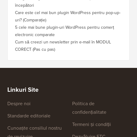
începători
Care este cel mai bun plugin WordPress pentru pop-up-
uri? (Comparație)
5 cele mai bune plugin-uri WordPress pentru comerț
electronic comparate
Cum să creezi un newsletter prin e-mail în MODUL
CORECT (Pas cu pas)
Linkuri Site
Despre noi
Politica de
confidențialitate
Standarde editoriale
Termeni și condiții
Cunoaște consiliul nostru
de revizuire
Dezvăluire FTC