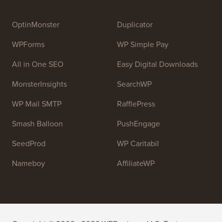
OptinMonster
Duplicator
WPForms
WP Simple Pay
All in One SEO
Easy Digital Downloads
MonsterInsights
SearchWP
WP Mail SMTP
RafflePress
Smash Balloon
PushEngage
SeedProd
WP Caritabil
Nameboy
AffiliateWP