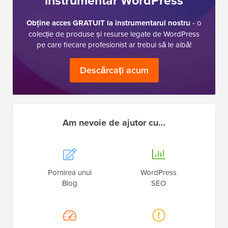
Obține acces GRATUIT la instrumentarul nostru
- o
colecție de produse și resurse legate de WordPress
pe care fiecare profesionist ar trebui să le aibă!
Descărcați acum
Am nevoie de ajutor cu…
Pornirea unui
WordPress
Blog
SEO