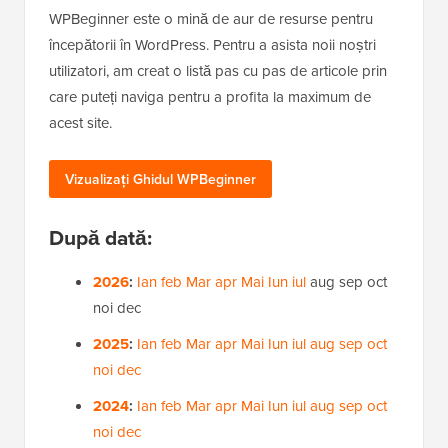
WPBeginner este o mină de aur de resurse pentru
începătorii în WordPress. Pentru a asista noii noștri
utilizatori, am creat o listă pas cu pas de articole prin
care puteți naviga pentru a profita la maximum de
acest site.
Vizualizați Ghidul WPBeginner
După dată:
2026
:
Ian
feb
Mar
apr
Mai
Iun
iul
aug
sep
oct
noi
dec
2025
:
Ian
feb
Mar
apr
Mai
Iun
iul
aug
sep
oct
noi
dec
2024
:
Ian
feb
Mar
apr
Mai
Iun
iul
aug
sep
oct
noi
dec