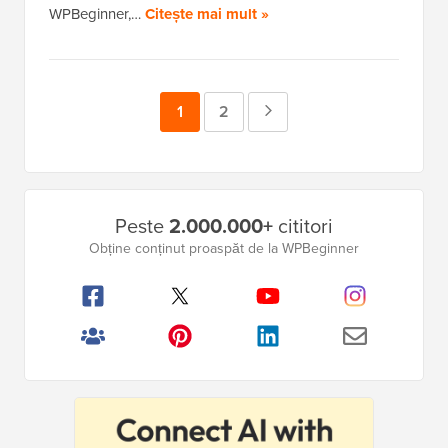
WPBeginner,…
Citește mai mult »
Pagina
1
Pagina
2
Pagina
Următoare
Bara
Peste
2.000.000+
cititori
laterală
Obține conținut proaspăt de la WPBeginner
principală