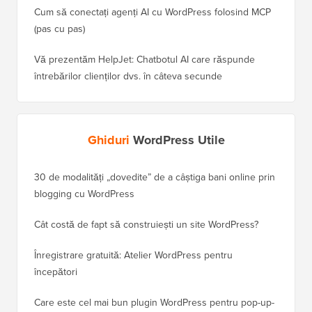
Cum să conectați agenți AI cu WordPress folosind MCP
(pas cu pas)
Vă prezentăm HelpJet: Chatbotul AI care răspunde
întrebărilor clienților dvs. în câteva secunde
Ghiduri
WordPress Utile
30 de modalități „dovedite” de a câștiga bani online prin
Cum să-
blogging cu WordPress
WordPre
Cât costă de fapt să construiești un site WordPress?
Cum să 
a pierd
Înregistrare gratuită: Atelier WordPress pentru
începători
Cum să 
clasame
Care este cel mai bun plugin WordPress pentru pop-up-