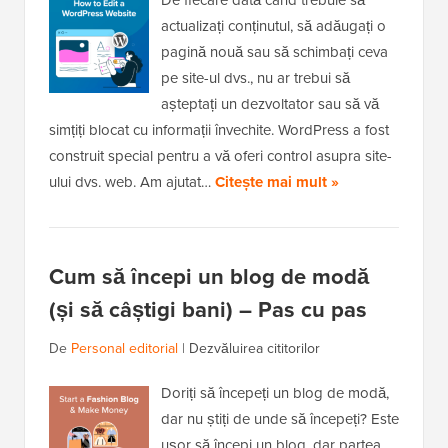
De fiecare dată când trebuie să
actualizați conținutul, să adăugați o
pagină nouă sau să schimbați ceva
pe site-ul dvs., nu ar trebui să
așteptați un dezvoltator sau să vă
simțiți blocat cu informații învechite. WordPress a fost
construit special pentru a vă oferi control asupra site-
ului dvs. web. Am ajutat…
Citește mai mult »
Cum să începi un blog de modă
(și să câștigi bani) – Pas cu pas
De
Personal editorial
|
Dezvăluirea cititorilor
Doriți să începeți un blog de modă,
dar nu știți de unde să începeți? Este
ușor să începi un blog, dar partea