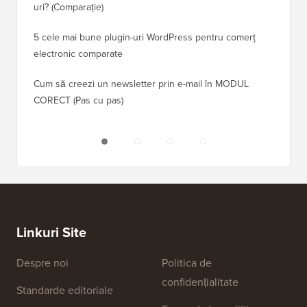
uri? (Comparație)
Cum să 
5 cele mai bune plugin-uri WordPress pentru comerț
Cum să 
electronic comparate
Cum să 
Cum să creezi un newsletter prin e-mail în MODUL
fără ti
CORECT (Pas cu pas)
Linkuri Site
Despre noi
Politica de
confidențialitate
Standarde editoriale