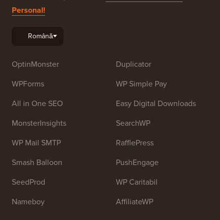
Personal!
OptinMonster
Duplicator
WPForms
WP Simple Pay
All in One SEO
Easy Digital Downloads
MonsterInsights
SearchWP
WP Mail SMTP
RafflePress
Smash Balloon
PushEngage
SeedProd
WP Caritabil
Nameboy
AffiliateWP