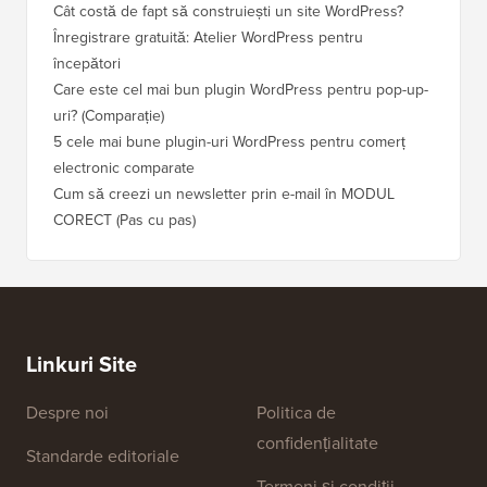
Cât costă de fapt să construiești un site WordPress?
Cum să 
a pierd
Înregistrare gratuită: Atelier WordPress pentru
începători
Cum să 
clasame
Care este cel mai bun plugin WordPress pentru pop-up-
uri? (Comparație)
Cum să 
5 cele mai bune plugin-uri WordPress pentru comerț
Cum să 
electronic comparate
Cum să 
Cum să creezi un newsletter prin e-mail în MODUL
fără ti
CORECT (Pas cu pas)