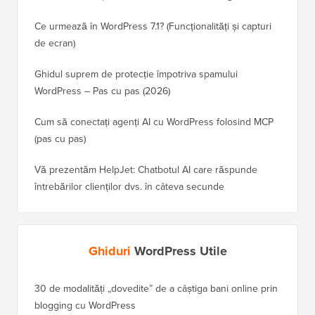
Ce urmează în WordPress 7.1? (Funcționalități și capturi
de ecran)
Ghidul suprem de protecție împotriva spamului
WordPress – Pas cu pas (2026)
Cum să conectați agenți AI cu WordPress folosind MCP
(pas cu pas)
Vă prezentăm HelpJet: Chatbotul AI care răspunde
întrebărilor clienților dvs. în câteva secunde
Ghiduri
WordPress Utile
30 de modalități „dovedite” de a câștiga bani online prin
Cum să-
blogging cu WordPress
WordPre