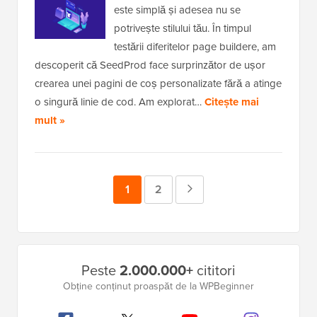
este simplă și adesea nu se
potrivește stilului tău. În timpul
testării diferitelor page buildere, am
descoperit că SeedProd face surprinzător de ușor
crearea unei pagini de coș personalizate fără a atinge
o singură linie de cod. Am explorat…
Citește mai
mult »
Pagina
1
Pagina
2
Pagina
Următoare
Bara
Peste
2.000.000+
cititori
laterală
Obține conținut proaspăt de la WPBeginner
principală