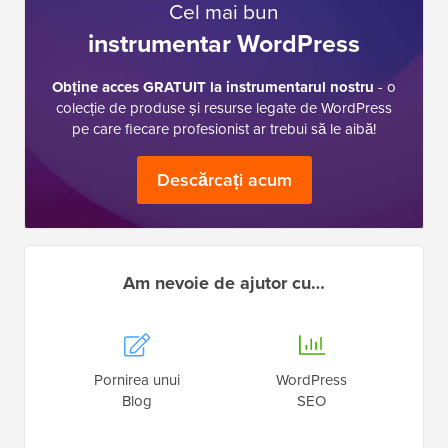
Cel mai bun
instrumentar WordPress
Obține acces GRATUIT la instrumentarul nostru
- o
colecție de produse și resurse legate de WordPress
pe care fiecare profesionist ar trebui să le aibă!
Descărcați acum
Am nevoie de ajutor cu…
Pornirea unui
WordPress
Blog
SEO