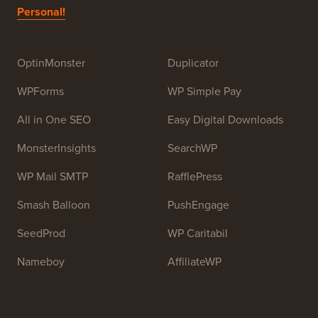
este de a oferi tutoriale WordPress de înaltă calitate și
alte resurse de formare pentru a ajuta oamenii să
învețe WordPress și să-și îmbunătățească site-urile
web.
Alătură-te echipei noastre:
Suntem în Căutare de
Personal!
OptinMonster
Duplicator
WPForms
WP Simple Pay
All in One SEO
Easy Digital Downloads
MonsterInsights
SearchWP
WP Mail SMTP
RafflePress