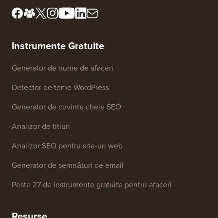
Termeni și condiții
Cunoaște consiliul nostru
de revizuire
Dezvăluire FTC
Presă & Resurse de brand
Nu vinde informațiile mele
Contactați-ne
Fond de creștere
Instrumente Gratuite
Generator de nume de afaceri
Detector de teme WordPress
Generator de cuvinte cheie SEO
Analizor de titluri