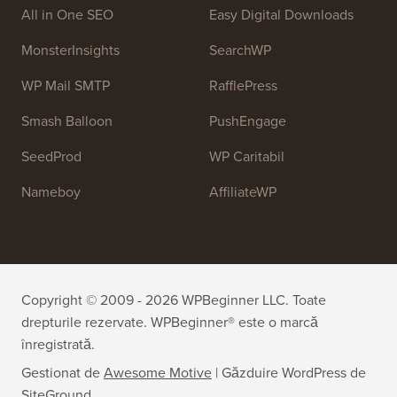
Personal!
OptinMonster
Duplicator
WPForms
WP Simple Pay
All in One SEO
Easy Digital Downloads
MonsterInsights
SearchWP
WP Mail SMTP
RafflePress
Smash Balloon
PushEngage
SeedProd
WP Caritabil
Nameboy
AffiliateWP