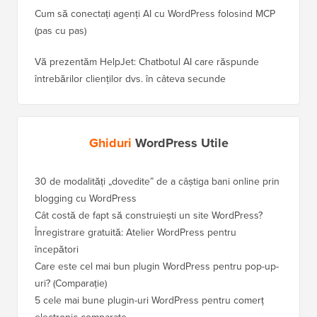
Cum să conectați agenți AI cu WordPress folosind MCP
(pas cu pas)
Vă prezentăm HelpJet: Chatbotul AI care răspunde
întrebărilor clienților dvs. în câteva secunde
Ghiduri
WordPress Utile
30 de modalități „dovedite” de a câștiga bani online prin
Cum să-
blogging cu WordPress
WordPre
Cât costă de fapt să construiești un site WordPress?
Cum să 
a pierd
Înregistrare gratuită: Atelier WordPress pentru
începători
Cum să 
clasame
Care este cel mai bun plugin WordPress pentru pop-up-