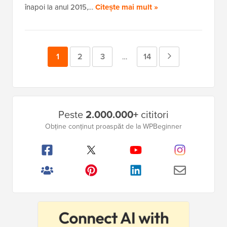
înapoi la anul 2015,…
Citește mai mult »
Pagina
1
Pagina
2
Pagina
3
Pagina
14
Pagina
Pagini
…
intermediare
Următoare
omise
Bara
Peste
2.000.000+
cititori
laterală
Obține conținut proaspăt de la WPBeginner
principală