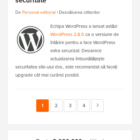
securitate
De
Personal editorial
|
Dezvăluirea cititorilor
Echipa WordPress a lansat astăzi
WordPress 2.8.5
ca o versiune de
întărire pentru a face WordPress
extra securizat. Deoarece
actualizarea îmbunătățește
securitatea site-ului dvs., este recomandat să faceți
upgrade cât mai curând posibil.
Pagina
1
Pagina
2
Pagina
3
Pagina
4
Pagina
Următoare
Bara