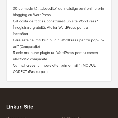
30 de modalități „dovedite” de a câștiga bani online prin
Cum să-
blogging cu WordPress
WordPre
Cât costă de fapt să construiești un site WordPress?
Cum să 
a pierd
Înregistrare gratuită: Atelier WordPress pentru
începători
Cum să 
clasame
Care este cel mai bun plugin WordPress pentru pop-up-
uri? (Comparație)
Cum să 
5 cele mai bune plugin-uri WordPress pentru comerț
Cum să 
electronic comparate
Cum să 
Cum să creezi un newsletter prin e-mail în MODUL
fără ti
CORECT (Pas cu pas)