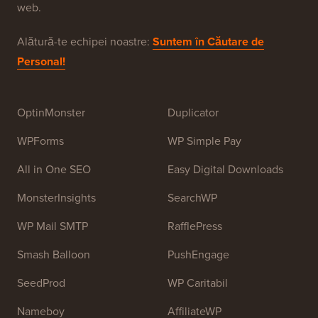
WPBeginner este un site gratuit de resurse WordPress
pentru începători. WPBeginner a fost fondat în iulie
2009 de
Syed Balkhi
. Scopul principal al acestui site
este de a oferi tutoriale WordPress de înaltă calitate și
alte resurse de formare pentru a ajuta oamenii să
învețe WordPress și să-și îmbunătățească site-urile
web.
Alătură-te echipei noastre:
Suntem în Căutare de
Personal!
OptinMonster
Duplicator
WPForms
WP Simple Pay
All in One SEO
Easy Digital Downloads