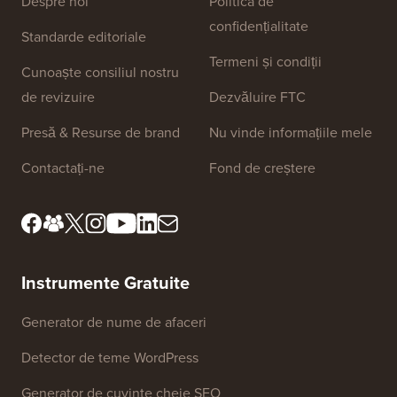
Linkuri Site
Despre noi
Politica de
confidențialitate
Standarde editoriale
Termeni și condiții
Cunoaște consiliul nostru
de revizuire
Dezvăluire FTC
Presă & Resurse de brand
Nu vinde informațiile mele
Contactați-ne
Fond de creștere