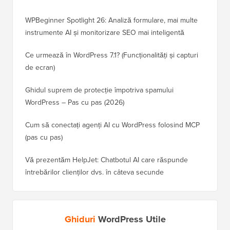
WPBeginner Spotlight 26: Analiză formulare, mai multe
instrumente AI și monitorizare SEO mai inteligentă
Ce urmează în WordPress 7.1? (Funcționalități și capturi
de ecran)
Ghidul suprem de protecție împotriva spamului
WordPress – Pas cu pas (2026)
Cum să conectați agenți AI cu WordPress folosind MCP
(pas cu pas)
Vă prezentăm HelpJet: Chatbotul AI care răspunde
întrebărilor clienților dvs. în câteva secunde
Ghiduri
WordPress Utile