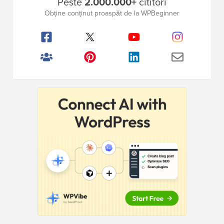
Peste
2.000.000+
cititori
laterală
Obține conținut proaspăt de la WPBeginner
principală