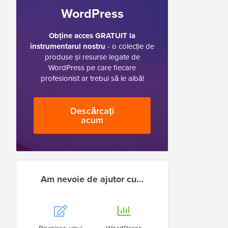
WordPress
Obține acces GRATUIT la
instrumentarul nostru
- o colecție de
produse și resurse legate de
WordPress pe care fiecare
profesionist ar trebui să le aibă!
Descărcați
acum
Am nevoie de ajutor cu…