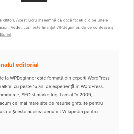
 cititori. Acest lucru înseamnă că dacă faceți clic pe unele
ision. Vedeți
cum este finanțat WPBeginner
, de ce contează și
torial
.
alul editorial
 de la WPBeginner este formată din experți WordPress
alkhi, cu peste 16 ani de experiență în WordPress,
ommerce, SEO și marketing. Lansat în 2009,
cum cel mai mare site de resurse gratuite pentru
ustrie și este adesea denumit Wikipedia pentru