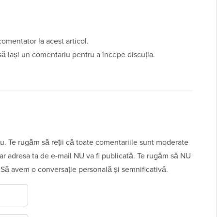
 comentator la acest articol.
să lași un comentariu pentru a începe discuția.
u. Te rugăm să reții că toate comentariile sunt moderate
 iar adresa ta de e-mail NU va fi publicată. Te rugăm să NU
 Să avem o conversație personală și semnificativă.