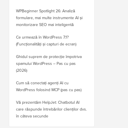
WPBeginner Spotlight 26: Analiză
formulare, mai multe instrumente AI și
monitorizare SEO mai inteligentă
Ce urmează în WordPress 7.1?
(Funcționalități și capturi de ecran)
Ghidul suprem de protecție împotriva
spamului WordPress – Pas cu pas
(2026)
Cum să conectați agenți AI cu
WordPress folosind MCP (pas cu pas)
Vă prezentăm HelpJet: Chatbotul AI
care răspunde întrebărilor clienților dvs.
în câteva secunde