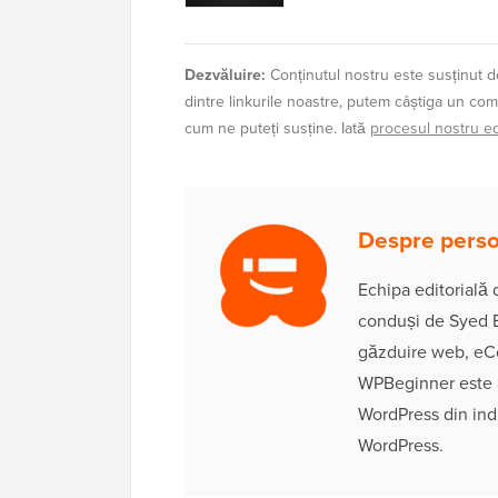
Dezvăluire:
Conținutul nostru este susținut de
dintre linkurile noastre, putem câștiga un com
cum ne puteți susține. Iată
procesul nostru edi
Despre person
Echipa editorială
conduși de Syed B
găzduire web, eC
WPBeginner este a
WordPress din ind
WordPress.