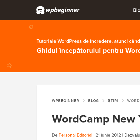
Bl
Tutoriale WordPress de încredere, atunci când
Ghidul începătorului pentru Wor
WPBEGINNER
BLOG
ȘTIRI
WORDCAM
WordCamp New Y
De
Personal Editorial
|
21 iunie 2012
|
Dezvălui