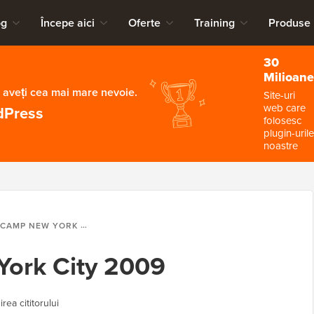
og
Începe aici
Oferte
Training
Produse
30
Milioane
 aveți cea mai mare nevoie.
Site-uri
web care
dPress
folosesc
plugin-urile
noastre
P NEW YORK CITY 2009
ork City 2009
rea cititorului