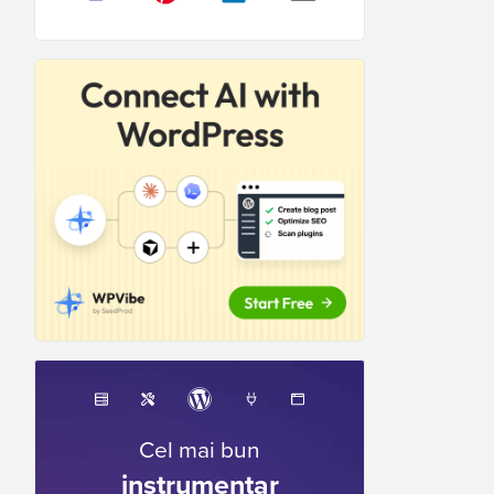
Cel mai bun
instrumentar