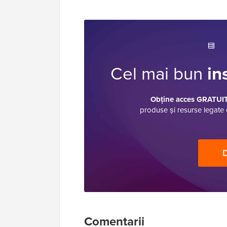
Cel mai bun
in
Obține acces GRATUIT 
produse și resurse legate 
D
Interacțiuni
Comentarii