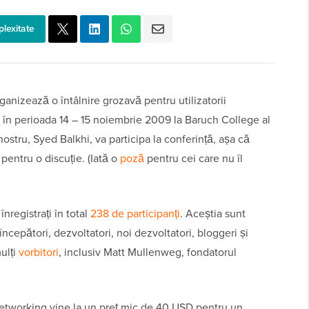
plexitate
nizează o întâlnire grozavă pentru utilizatorii
în perioada 14 – 15 noiembrie 2009 la Baruch College al
ostru, Syed Balkhi, va participa la conferință, așa că
l pentru o discuție. (Iată o
poză
pentru cei care nu îl
înregistrați în total
238 de participanți
. Aceștia sunt
începători, dezvoltatori, noi dezvoltatori, bloggeri și
ulți
vorbitori
, inclusiv Matt Mullenweg, fondatorul
etworking vine la un preț mic de 40 USD pentru un