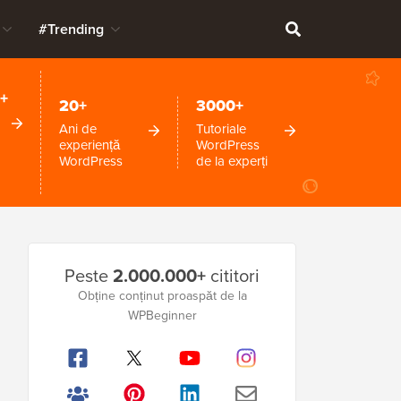
#Trending
+
20+
3000+
Ani de
Tutoriale
experiență
WordPress
WordPress
de la experți
Bara
Peste
2.000.000+
cititori
laterală
Obține conținut proaspăt de la
WPBeginner
principală