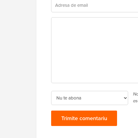
No
as