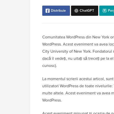
Distribuie
ChatGPT
Per
Comunitatea WordPress din New York orga
WordPress. Acest eveniment va avea loc 
City University of New York. Fondatorul n
dacă îl vedeți, nu uitați să treceți pe la e
cunosc).
La momentul scrierii acestui articol, sunt 
utilizatori WordPress de toate nivelurile: 
multe altele. Acest eveniment va avea m
WordPress.
Acest eveniment minunat și ocazia de n