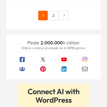
Pagina
1
Pagina
2
Pagina
Următoare
Bara
Peste
2.000.000+
cititori
laterală
Obține conținut proaspăt de la WPBeginner
principală