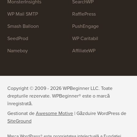
OptinMonster
Duplicator
WPForms
WP Simple Pay
All in One SEO
Easy Digital Downloads
MonsterInsights
SearchWP
WP Mail SMTP
RafflePress
Smash Balloon
PushEngage
SeedProd
WP Caritabil
Nameboy
AffiliateWP