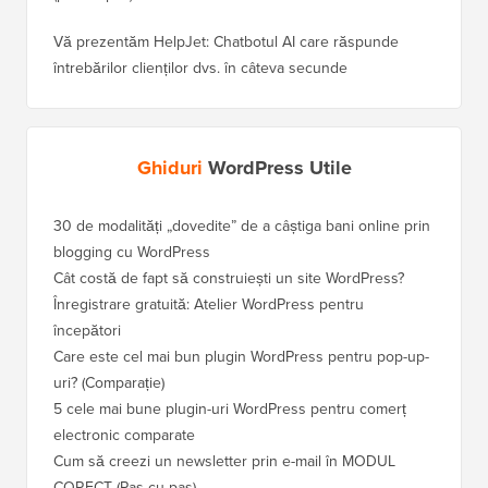
Vă prezentăm HelpJet: Chatbotul AI care răspunde
întrebărilor clienților dvs. în câteva secunde
Ghiduri
WordPress Utile
30 de modalități „dovedite” de a câștiga bani online prin
Cum să-
blogging cu WordPress
WordPre
Cât costă de fapt să construiești un site WordPress?
Cum să 
a pierd
Înregistrare gratuită: Atelier WordPress pentru
începători
Cum să 
clasame
Care este cel mai bun plugin WordPress pentru pop-up-
uri? (Comparație)
Cum să 