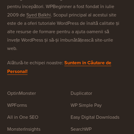
Brandurile Noastre
Despre WPBeginner®
WPBeginner este un site gratuit de resurse WordPress
pentru începători. WPBeginner a fost fondat în iulie
2009 de
Syed Balkhi
. Scopul principal al acestui site
este de a oferi tutoriale WordPress de înaltă calitate și
alte resurse de formare pentru a ajuta oamenii să
învețe WordPress și să-și îmbunătățească site-urile
web.
Alătură-te echipei noastre:
Suntem în Căutare de
Personal!