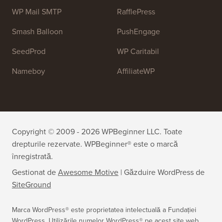
OptinMonster
Duplicator
WPForms
WP Simple Pay
All in One SEO
Easy Digital Downloads
MonsterInsights
SearchWP
WP Mail SMTP
RafflePress
Smash Balloon
PushEngage
SeedProd
WP Caritabil
Nameboy
AffiliateWP