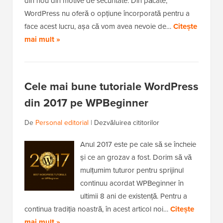
din nou din motive de securitate. Din păcate,
WordPress nu oferă o opțiune încorporată pentru a
face acest lucru, așa că vom avea nevoie de…
Citește
mai mult »
Cele mai bune tutoriale WordPress
din 2017 pe WPBeginner
De
Personal editorial
|
Dezvăluirea cititorilor
Anul 2017 este pe cale să se încheie
și ce an grozav a fost. Dorim să vă
mulțumim tuturor pentru sprijinul
continuu acordat WPBeginner în
ultimii 8 ani de existență. Pentru a
continua tradiția noastră, în acest articol noi…
Citește
mai mult »