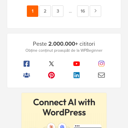
Pagina
1
Pagina
2
Pagina
3
Pagina
16
Pagina
Pagini
…
intermediare
Următoare
omise
Bara
Peste
2.000.000+
cititori
laterală
Obține conținut proaspăt de la WPBeginner
principală