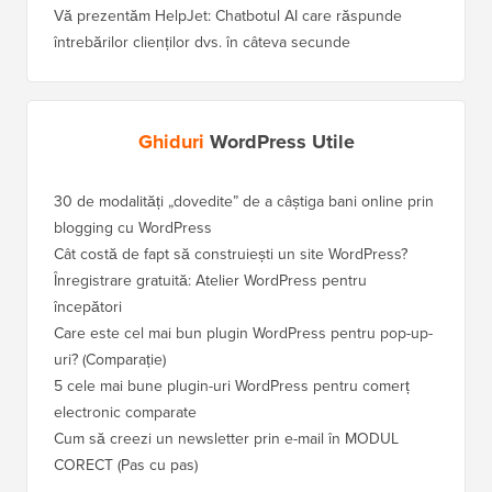
Vă prezentăm HelpJet: Chatbotul AI care răspunde
întrebărilor clienților dvs. în câteva secunde
Ghiduri
WordPress Utile
30 de modalități „dovedite” de a câștiga bani online prin
Cum să-
blogging cu WordPress
WordPre
Cât costă de fapt să construiești un site WordPress?
Cum să 
a pierd
Înregistrare gratuită: Atelier WordPress pentru
începători
Cum să 
clasame
Care este cel mai bun plugin WordPress pentru pop-up-
uri? (Comparație)
Cum să 
5 cele mai bune plugin-uri WordPress pentru comerț
Cum să 