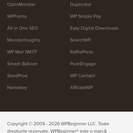
web.
Alătură-te echipei noastre:
Suntem în Căutare de
Personal!
OptinMonster
Duplicator
WPForms
WP Simple Pay
All in One SEO
Easy Digital Downloads
MonsterInsights
SearchWP
WP Mail SMTP
RafflePress
Smash Balloon
PushEngage