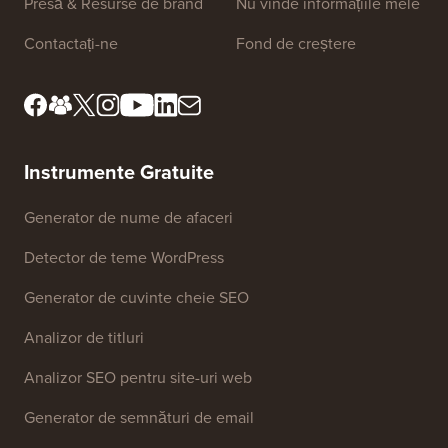
Despre noi
Politica de
confidențialitate
Standarde editoriale
Termeni și condiții
Cunoaște consiliul nostru
de revizuire
Dezvăluire FTC
Presă & Resurse de brand
Nu vinde informațiile mele
Contactați-ne
Fond de creștere
Instrumente Gratuite
Generator de nume de afaceri
Detector de teme WordPress