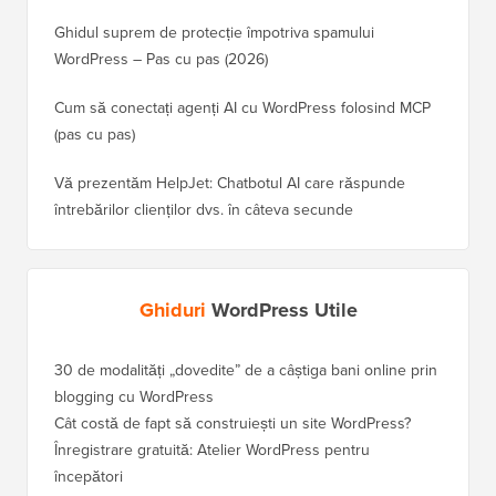
Ghidul suprem de protecție împotriva spamului
WordPress – Pas cu pas (2026)
Cum să conectați agenți AI cu WordPress folosind MCP
(pas cu pas)
Vă prezentăm HelpJet: Chatbotul AI care răspunde
întrebărilor clienților dvs. în câteva secunde
Ghiduri
WordPress Utile
30 de modalități „dovedite” de a câștiga bani online prin
Cum să-
blogging cu WordPress
WordPre
Cât costă de fapt să construiești un site WordPress?
Cum să 
a pierd
Înregistrare gratuită: Atelier WordPress pentru