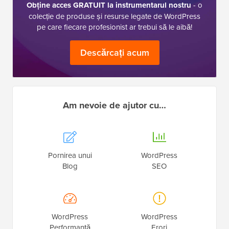
Obține acces GRATUIT la instrumentarul nostru
- o
colecție de produse și resurse legate de WordPress
pe care fiecare profesionist ar trebui să le aibă!
Descărcați acum
Am nevoie de ajutor cu…
Pornirea unui
WordPress
Blog
SEO
WordPress
WordPress
Performanță
Erori