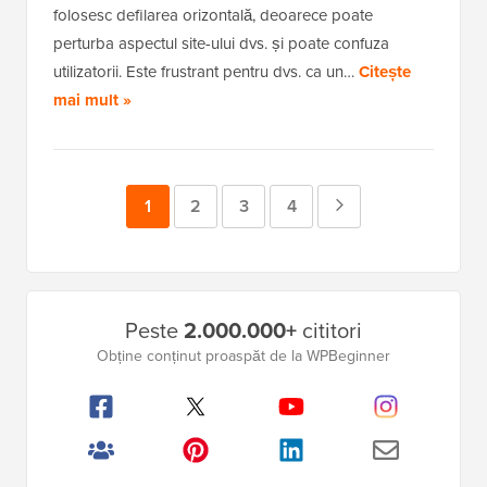
folosesc defilarea orizontală, deoarece poate
perturba aspectul site-ului dvs. și poate confuza
utilizatorii. Este frustrant pentru dvs. ca un…
Citește
mai mult »
Pagina
1
Pagina
2
Pagina
3
Pagina
4
Pagina
Următoare
Bara
Peste
2.000.000+
cititori
laterală
Obține conținut proaspăt de la WPBeginner
principală