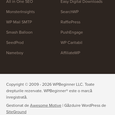
Personal!
OptinMonster
Duplicator
WPForms
WP Simple Pay
All in One SEO
Easy Digital Downloads
MonsterInsights
SearchWP
WP Mail SMTP
RafflePress
Smash Balloon
PushEngage
SeedProd
WP Caritabil
Nameboy
AffiliateWP