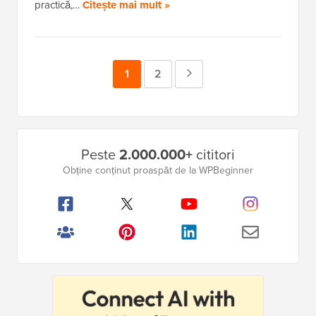
practică,…
Citește mai mult »
Pagina
1
Pagina
2
Pagina
Următoare
Bara
Peste
2.000.000+
cititori
laterală
Obține conținut proaspăt de la WPBeginner
principală