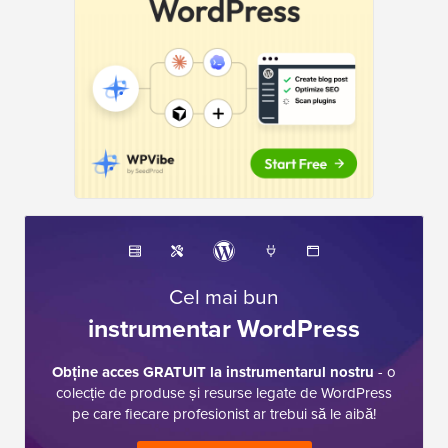
Cel mai bun
instrumentar WordPress
Obține acces GRATUIT la instrumentarul nostru
- o
colecție de produse și resurse legate de WordPress
pe care fiecare profesionist ar trebui să le aibă!