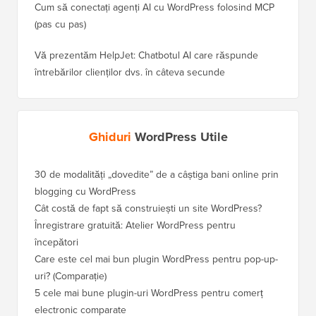
Cum să conectați agenți AI cu WordPress folosind MCP
(pas cu pas)
Vă prezentăm HelpJet: Chatbotul AI care răspunde
întrebărilor clienților dvs. în câteva secunde
Ghiduri
WordPress Utile
30 de modalități „dovedite” de a câștiga bani online prin
Cum să-
blogging cu WordPress
WordPre
Cât costă de fapt să construiești un site WordPress?
Cum să 
a pierd
Înregistrare gratuită: Atelier WordPress pentru
începători
Cum să 
clasame
Care este cel mai bun plugin WordPress pentru pop-up-