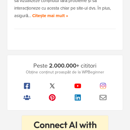
să vizualizeze conținutul fără probleme și să
interacționeze cu acesta chiar pe site-ul dvs. În plus,
asigură…
Citește mai mult »
Bara
Peste
2.000.000+
cititori
laterală
Obține conținut proaspăt de la WPBeginner
principală