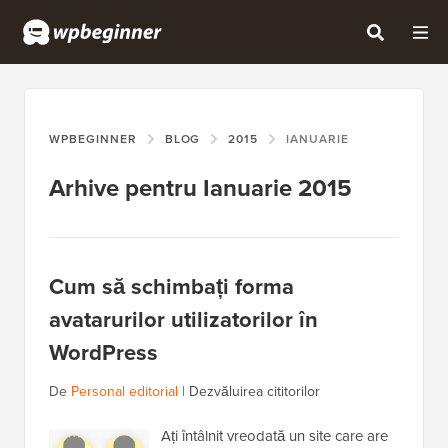
WPBEGINNER
BLOG
2015
IANUARIE
Arhive pentru Ianuarie 2015
Cum să schimbați forma
avatarurilor utilizatorilor în
WordPress
De
Personal editorial
|
Dezvăluirea cititorilor
Ați întâlnit vreodată un site care are