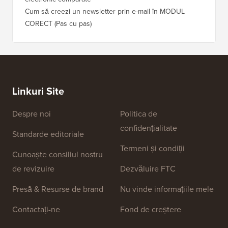
Cum să creezi un newsletter prin e-mail în MODUL
CORECT (Pas cu pas)
Linkuri Site
Despre noi
Politica de
confidențialitate
Standarde editoriale
Termeni și condiții
Cunoaște consiliul nostru
de revizuire
Dezvăluire FTC
Presă & Resurse de brand
Nu vinde informațiile mele
Contactați-ne
Fond de creștere