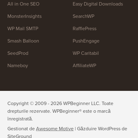
All in One SEO
Easy Digital Downloads
MonsterInsights
SearchWP
WP Mail SMTP
RafflePress
Smash Balloon
PushEngage
SeedProd
WP Caritabil
Nameboy
AffiliateWP
Copyright © 2009 - 2026 WPBeginner LLC. Toate
drepturile rezervate. WPBeginner® este o marcă
înregistrată.
Gestionat de
Awesome Motive
|
Găzduire WordPress
de
SiteGround