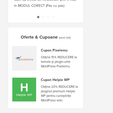
în MODUL CORECT (Pas cu pas)
găzduitor sau server f
nefuncționare
Oferte & Cupoane
(vezi tot)
Cupon Pixelemu
Obține 15% REDUCERE la
temele și plugin-urile
WordPress Pixelemu.
Cupon Helpie WP
Obține 20% REDUCERE la
pluginul premium Helpie
WP pentru cunoștințe
WordPress wiki.