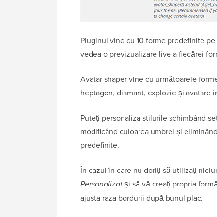
Pluginul vine cu 10 forme predefinite pe c
vedea o previzualizare live a fiecărei fo
Avatar shaper vine cu următoarele forme
heptagon, diamant, explozie și avatare î
Puteți personaliza stilurile schimbând s
modificând culoarea umbrei și eliminând 
predefinite.
În cazul în care nu doriți să utilizați nic
Personalizat
și să vă creați propria form
ajusta raza bordurii după bunul plac.