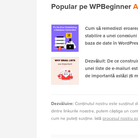
Popular pe WPBeginner
A
Cum să remediezi eroare
stabilire a unei conexiuni
baza de date în WordPre
Dezvăluit: De ce construi
unei liste de e-mailuri est
de importantă astăzi (6 m
Dezvăluire:
Conținutul nostru este susținut de
dintre linkurile noastre, putem câștiga un com
cum ne puteți susține. Iată
procesul nostru edi