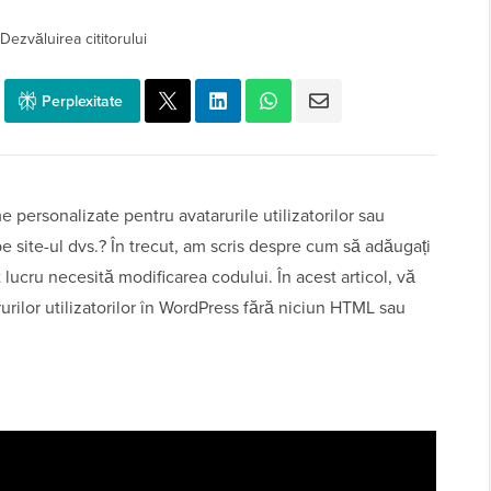
Dezvăluirea cititorului
Perplexitate
me personalizate pentru avatarurile utilizatorilor sau
 pe site-ul dvs.? În trecut, am scris despre cum să adăugați
lucru necesită modificarea codului. În acest articol, vă
rilor utilizatorilor în WordPress fără niciun HTML sau