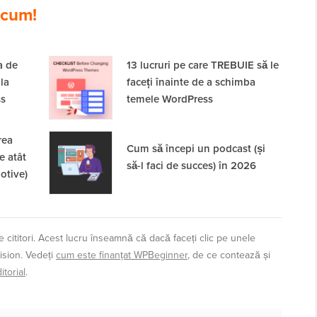
cum!
a de
13 lucruri pe care TREBUIE să le
 la
faceți înainte de a schimba
ss
temele WordPress
rea
Cum să începi un podcast (și
e atât
să-l faci de succes) în 2026
otive)
 cititori. Acest lucru înseamnă că dacă faceți clic pe unele
ision. Vedeți
cum este finanțat WPBeginner
, de ce contează și
torial
.