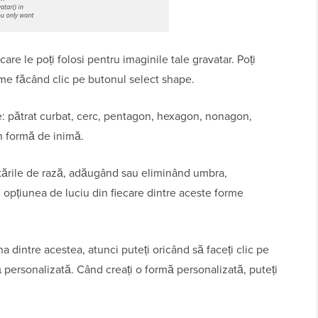
are le poți folosi pentru imaginile tale gravatar. Poți
rme făcând clic pe butonul select shape.
: pătrat curbat, cerc, pentagon, hexagon, nonagon,
n formă de inimă.
etările de rază, adăugând sau eliminând umbra,
opțiunea de luciu din fiecare dintre aceste forme
iuna dintre acestea, atunci puteți oricând să faceți clic pe
ă personalizată. Când creați o formă personalizată, puteți