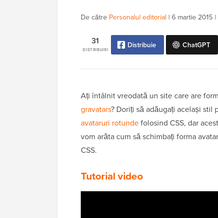
De către
Personalul editorial
|
6 martie 2015
|
31
Distribuie
ChatGPT
DISTRIBUIRI
Ați întâlnit vreodată un site care are for
gravatars
? Doriți să adăugați același stil
avataruri rotunde
folosind CSS, dar acest 
vom arăta cum să schimbați forma avataru
CSS.
Tutorial video