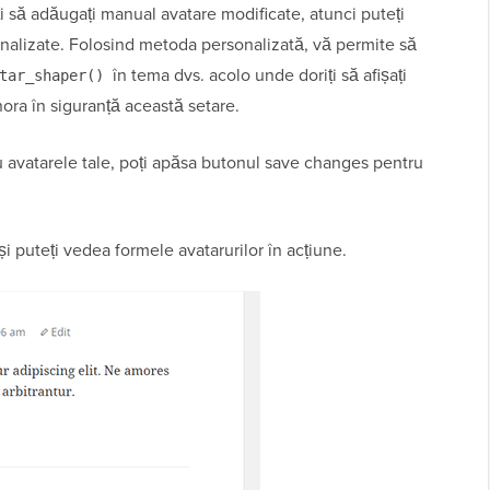
iți să adăugați manual avatare modificate, atunci puteți
onalizate. Folosind metoda personalizată, vă permite să
în tema dvs. acolo unde doriți să afișați
tar_shaper()
nora în siguranță această setare.
 avatarele tale, poți apăsa butonul save changes pentru
și puteți vedea formele avatarurilor în acțiune.