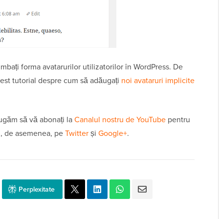
mbați forma avatarurilor utilizatorilor în WordPress. De
cest tutorial despre cum să adăugați
noi avataruri implicite
 rugăm să vă abonați la
Canalul nostru de YouTube
pentru
si, de asemenea, pe
Twitter
și
Google+
.
Perplexitate