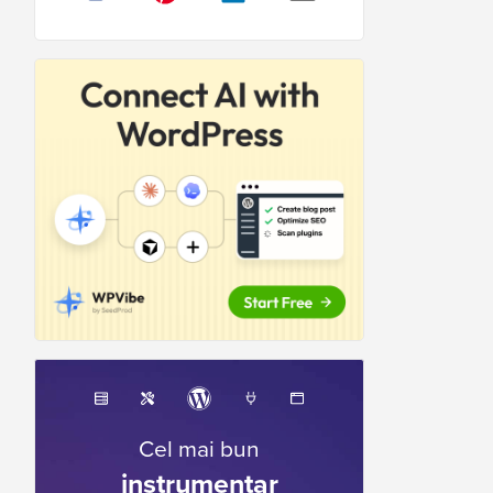
Cel mai bun
instrumentar