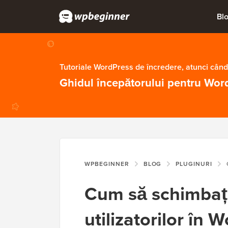
Bl
Tutoriale WordPress de încredere, atunci când
Ghidul începătorului pentru Wor
WPBEGINNER
BLOG
PLUGINURI
C
Cum să schimbați
utilizatorilor în 