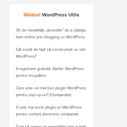
Ghiduri
WordPress Utile
30 de modalități „dovedite” de a câștiga
Cum să-ți muți corect 
bani online prin blogging cu WordPress
WordPress.com pe Wor
Cât costă de fapt să construiești un site
Cum să muți corect W
WordPress?
domeniu nou fără a p
Înregistrare gratuită: Atelier WordPress
Cum să treci de la Blo
pentru începători
fără a pierde clasamen
Care este cel mai bun plugin WordPress
Cum să treci corect de 
pentru pop-up-uri? (Comparație)
WordPress (Pas cu pas
5 cele mai bune plugin-uri WordPress
Cum să treci corect d
pentru comerț electronic comparate
la WordPress
Cum să creezi un newsletter prin e-mail
Cum să muți WordPres