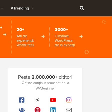
#Trending
+
20+
3000+
Ani de
Tutoriale
experiență
WordPress
WordPress
de la experți
Bara
Peste
2.000.000+
cititori
laterală
Obține conținut proaspăt de la
principală
WPBeginner