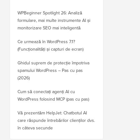
WPBeginner Spotlight 26: Analiză
formulare, mai multe instrumente AI și
monitorizare SEO mai inteligentă
Ce urmează în WordPress 7.1?
(Funcționalități și capturi de ecran)
Ghidul suprem de protecție împotriva
spamului WordPress – Pas cu pas
(2026)
Cum să conectați agenți AI cu
WordPress folosind MCP (pas cu pas)
Vă prezentăm HelpJet: Chatbotul AI
care răspunde întrebărilor clienților dvs.
în câteva secunde