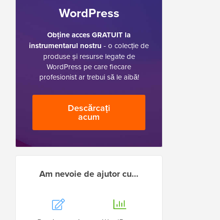
WordPress
Obține acces GRATUIT la
instrumentarul nostru
- o colecție de
produse și resurse legate de
WordPress pe care fiecare
profesionist ar trebui să le aibă!
Descărcați
acum
Am nevoie de ajutor cu…